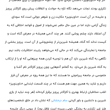
اگر چه «داوینچیز» داستان تازه‌ای ندارد. اما آنچه «داوینچیز» را برای مخاطب از
تکراری بودند نجات می‌دهد نگاه تازه به حوادث و اتفاقات پیش روی کاراکتر پرویز
و ملیحه در آن است. «داوینچیز» حکایت زن و شوهر جوانی است که سودای
زندگی آرامی دارند اما در عین حال حاضر نمی‌شوند از اصول و قواعد اخلاقی که به
آن اعتقاد دارند چشم پوشی کنند. هر چند آدمی همیشه در معرض گناه است و
کیست نداند که گناه، همیشه شیرین‌تر از چشم‌پوشی از آن است. پرویز بخشی از
جامعه را نمایندگی می‌کند که در حالی که می‌خواهد پایبند اخلاقیات باشد نیم
نگاهی به گناه شیرین دارد آن هم با توجیه کردن همه چیزهایی که او را از ارتکاب
به گناه شیرین باز می‌دارد. به گمانم آدم‌هایی چون پرویز کاراکتر نام آشنا و
ملموسی در جامعه پیرامونی ما هستند که ما نیز همه روزه در معرض آن قرار
داریم و شاید به همین جهت هم هست که در چند قسمت ابتدایی «داوینچیز»
اغلب مخاطبان ارتباط بهتری با کاراکتر پرویز برقرار کرده‌اند (هر چند نباید از بازی
شیرین و دلنشین و باور کردنی
سام درخشانی
که نشان داد در خلق شخصیت‌های
طنز غیر تکراری به پختگی خوبی رسیده است غافل بود). از سویی دیگر ملیحه