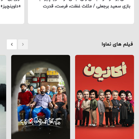
بازی سعید برجعلی / مثلث غفلت، فرصت، قدرت
«داوینچیز»
فیلم های نماوا