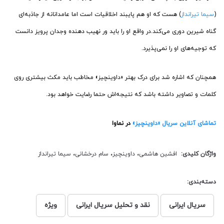
(
سیما تیرانداز
) هست که او هم پایبند اخلاقیات است اما عامدانانه از جاذبه‌ای
گناه شیرین دوری می‌کند.در واقع او را باید ور نهیب دهنده وجدان پرویز دانست
که توجیه‌های او را نمی‌پذیرد.
همچنان که اشاره شد برای درک بهتر «داوینچیز» مخاطب باید مکث بیشتری روی
کلمات و تصاویر داشته باشد که نتیجه‌اش حتما رضایت خواهد بود.
تماشای آنلاین سریال «داوینچیز»
در نماوا
واژگان کلیدی:
افشین هاشمی
،
داوینچیز
،
سام درخشانی
،
سیما تیرانداز
دسته‌بندی:
سریال ایرانی
نقد و تحلیل سریال ایرانی
ویژه