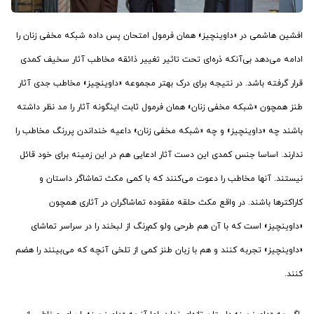
افشین هاشمی در «داوینچیز» همان فرمول امتحان پس داده شبکه مخفی زنان را
ادامه می‌دهد بی‌آنکه ذره‌ای تحت تاثیر تغییر ذائقه مخاطب آثار سخیف کمدی
قرار گرفته باشد. در نتیجه برای درک بهتر مجموعه «داوینچیز» مخاطب جدی آثار
طنز همچون «شبکه مخفی زنان» همان فرمول ثابت اینگونه آثار را مد نظر داشته
باشند چه «داوینچیز» و چه «شبکه مخفی زنان» داعیه خنداندن پررنگ مخاطب را
ندارند. اساسا جنس کمدی این دست آثار ادعایی هم در این زمینه برای خود قائل
نیستند. آنها مخاطب را دعوت می‌کنند که با کمی مکث تماشاگر داستان و
کاراکترها باشند. در واقع مکث حلقه مفقوده تماشاگران در آثاری همچون
«داوینچیز» است که با آن هم طرحی ولو کم‌رنگ از لبخند را در سراسر تماشای
«داوینچیز» تجربه کنند و هم با زبان طنز کمی از تلخی آنچه که می‌بینند را هضم
کنند.