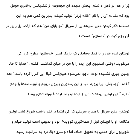
پُر” را هم در ذهن داشتم. پخش مجدد آن مجموعه از نتفلیکس به‌قدری موفق
بود که دنباله آن را با نام “خانه پُرتر” تولید کردند؛ بنابراین کمی هم به این
مسئله فکر کردم؛ حتی سایه‌هایی از سریال “دو بابای من” هم که ازقضا پل رایزر در
آن بازی ‌کرد، در “نوسازی” هست.»
لویتان ایده خود را با کیگان-مایکل کی بازیگر اصلی «نوسازی» مطرح کرد. کی
می‌گوید: «وقتی استیون این ایده را با من در میان گذاشت، گفتم، “خدایا تا حالا
چنین چیزی نشنیده‌ بودم. باورم نمی‌شود هیچ‌کس قبلاً این کار را کرده باشد.” بعد
گفتم: “زود باش، بیا برویم. بیا از این رستوران بیرون برویم و نویسنده‌ها را جمع
کنیم.” این اولین برداشت من از ایده او بود. ایده فوق‌العاده‌ای بود.»
نوشتن متن سریال با همان سرعتی که کی ابتدا در نظر داشت شروع نشد. اولین
مکالمه او با لویتان قبل از همه‌گیری کووید-۱۹ بود و بدیهی است تولید فیلم و
تلویزیون برای مدتی به تعویق افتاد، اما «نوسازی» بالاخره به سرانجام رسید.