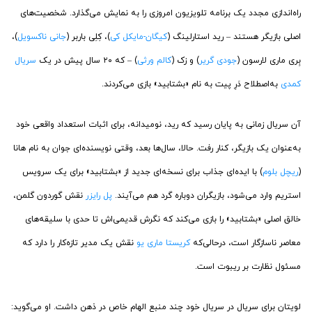
راه‌اندازی مجدد یک برنامه تلویزیون امروزی را به نمایش می‌گذارد. شخصیت‌های
اصلی بازیگر هستند – رید استارلینگ (
کیگان-مایکل کی
)، کِلِی باربر (
جانی ناکسویل
)،
بِری ماری لارسون (
جودی گریر
) و زک (
کالم ورثی
) – که ۲۰ سال پیش در یک
سریال
کمدی
به‌اصطلاح دَرِ پیت به نام «بشتابید» بازی می‌کردند.
آن سریال زمانی به پایان رسید که رید، نومیدانه، برای اثبات استعداد واقعی خود
به‌عنوان یک بازیگر، کنار رفت. حالا، سال‌ها بعد، وقتی نویسنده‌ای جوان به نام هانا
(
ریچل بلوم
) با ایده‌ای جذاب برای نسخه‌ای جدید از «بشتابید» برای یک سرویس
استریم وارد می‌شود، بازیگران دوباره گرد هم می‌آیند.
پل رایزر
نقش گوردون گلمن،
خالق اصلی «بشتابید» را بازی می‌کند که نگرش قدیمی‌اش تا حدی با سلیقه‌های
معاصر ناسازگار است، درحالی‌که
کریستا ماری یو
نقش یک مدیر تازه‌کار را دارد که
مسئول نظارت بر ریبوت است.
لویتان برای سریال در سریال خود چند منبع الهام خاص در ذهن داشت. او می‌گوید: