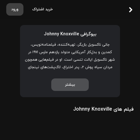
خرید اشتراک
ورود
بیوگرافی Johnny Knoxville
جانی ناکسویل بازیگر، تهیه‌کننده، فیلمنامه‌نویس،
کمدین و بدل‌کار آمریکایی متولد یازدهم مارس ۱۹۷۱ در
شهر ناکسویل ایالت تنسی است. او در فیلم‌هایی همچون
مردان سیاه پوش ۲، پدر اختراع، لاک‌پشت‌های نینجای
نوجوان جهش‌یافته و آخرین ایستگاه به ایفای نقش
پرداخته است. از جمله افتخارات جانی ناکسویل می‌توان
بیشتر
به نامزدی دریافت چندین جایزه در جشنواره آثار
تلویزیونی و سینمایی ام‌تی‌وی و جشنواره آثار منتخب
نوجوانان اشاره کرد.
فیلم های Johnny Knoxville