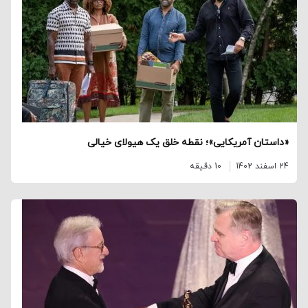
«داستان آمریکایی»؛ نقطه خلق یک هیولای خیالی
24 اسفند 1402
10 دقیقه