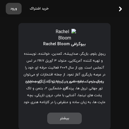
خرید اشتراک
ورود
بیوگرافی Rachel Bloom
ریچل بلوم، بازیگر، صداپیشه، کمدین، خواننده، نویسنده
و تهیه کننده آمریکایی، متولد ۳ آوریل ۱۹۸۷ در لس
آنجلس است. وی از سال ۲۰۰۹ فعالیت حرفه ای خود را
در عرصه بازیگری آغاز نمود. از جمله افتخارات او می‌توان
ریچل بلوم، سابقه حضور در پروژه تولید آثاری همچون
به کسب یک جایزه امی و یک جایزه گلدن گلوب اشاره
کرد.
تور جهانی ترول ها، پرندگان خشمگین ۲، بتمن و لاک‌
پشت‌ های نینجا، آشنایی با مادر، درون تاریکی، بچه
ماپت ها، به زبان ساده و منقرض را در کارنامه هنری خود
دارد.
بیشتر