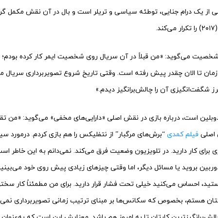
ی از یک درام جنایی، توطئه سیاسی و تریلر است و بال در آن نقش مکمل گرو
.
 شخصیت می‌گوید: «من قبلاً در آن سریال روی شخصیت ایمر کار کرده بودم؛ بن
ن زمان تا الان چقدر پیش رفته است. وقتی تاریخ شروع تصویربرداری سریا
طرز شگفت‌انگیزی آن را چالش‌برانگیز دیدم.»
ولد دوبلین است، درباره بازی در نقش اصلی «دارایی‌های مخفی» می‌گوید: «من تقری
 اصلی
فیلم کمدی
“برش‌های مرگبار” از نتفلیکس را هم بازی کردم. درمورد س
 برای کار دارید. در تلویزیون وضعیت فرق می‌کند. نمی‌دانم به این خاطر است
ربین بروید یا مسائل دیگر، اما وقتی چیزهای زیادی پیش روی خود می‌بینید ی
تید، احساس می‌کنید خیلی تحت فشار قرار دارید. برای من مطمئناً کار سختی ب
تان هستم، بخصوص که سکانس‌ها بر مبنای ترتیب زمانی تصویربرداری نمی‌
الش‌برانگیزترین کارتان تا به امروز هم باشد. معنایش این است که به‌عنوان