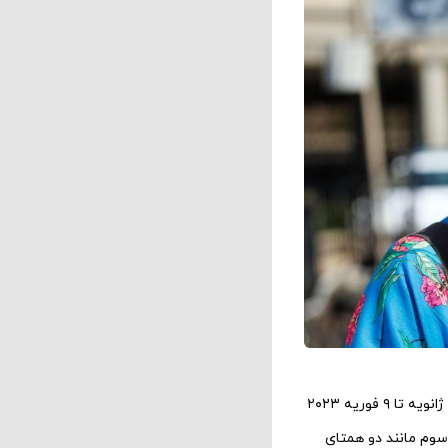
با یک اپیزود ویژه کریسمس و شش اپیزود دیگر به‌صورت هفتگی، از پنج ژانویه تا ۹ فوریه ۲۰۲۳
سوم مانند دو همتای