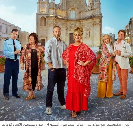
رابین اَسک‌ویت، سو هولدرنس، سالی لیندسی، استیو اج، سو وینسنت، الکس گوماند