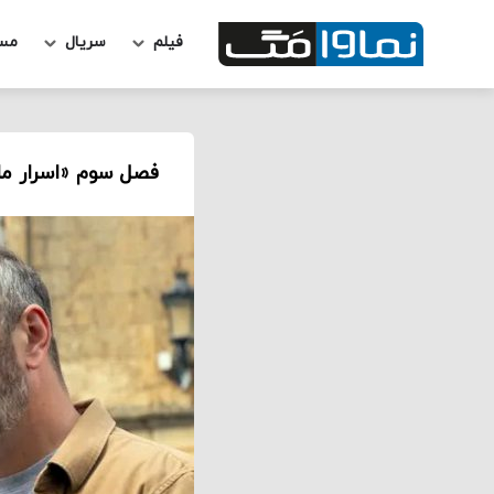
فیلم
سریال
مس
فصل سوم «اسرار ماد