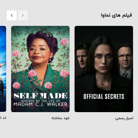
فیلم های نماوا
تد ل
اسرار رسمی
خود ساخته