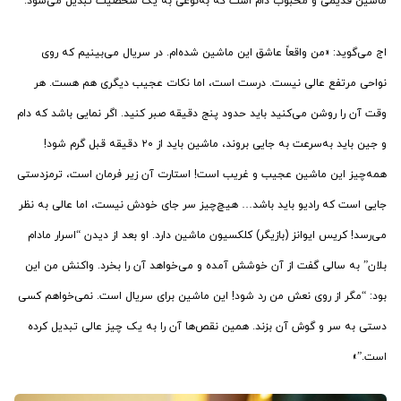
ماشین قدیمی و محبوب دام است که به‌نوعی به یک شخصیت تبدیل می‌شود.
اج می‌گوید: «من واقعاً عاشق این ماشین شده‌ام. در سریال می‌بینیم که روی
نواحی مرتفع عالی نیست. درست است، اما نکات عجیب دیگری هم هست. هر
وقت آن را روشن می‌کنید باید حدود پنج دقیقه صبر کنید. اگر نمایی باشد که دام
و جین باید به‌سرعت به جایی بروند، ماشین باید از ۲۰ دقیقه قبل گرم شود!
همه‌چیز این ماشین عجیب و غریب است! استارت آن زیر فرمان است، ترمزدستی
جایی است که رادیو باید باشد… هیچ‌چیز سر جای خودش نیست، اما عالی به نظر
می‌رسد! کریس ایوانز (بازیگر) کلکسیون ماشین‌ دارد. او بعد از دیدن “اسرار مادام
بلان” به سالی گفت از آن خوشش آمده و می‌خواهد آن را بخرد. واکنش من این
بود: “مگر از روی نعش من رد شود! این ماشین برای سریال است. نمی‌خواهم کسی
دستی به سر و گوش آن بزند. همین نقص‌ها آن را به یک چیز عالی تبدیل کرده
است.”»