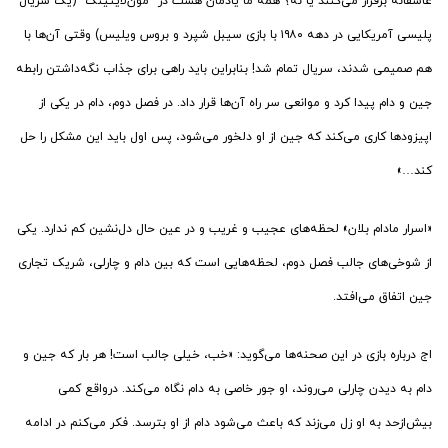
عاشقانه برقرار می‌کنند یا نه؟ همه ما یادمان هست در “مون‌لایتینگ” (یک سریال
پلیسی آمریکایی در دهه ۱۹۸۰ با بازی سیبل شپرد و بروس ویلیس) وقتی آن‌ها با
هم صمیمی شدند، سریال تمام شد! بنابراین باید راهی برای جذاب نگه‌داشتن رابطه
جین و دام پیدا کرد و موانعی سر راه آن‌ها قرار داد. در فصل دوم، دام در یکی از
اپیزودها کاری می‌کند که جین از او دلخور می‌شود، پس اول باید این مشکل را حل
کند…»
«اسرار مادام بلان» لحظه‌های عجیب و غریب و در عین حال دل‌نشین کم ندارد. یکی
از شوخی‌های جالب فصل دوم، لحظه‌هایی است که بین دام و چارلی، شریک تجاری
جین اتفاق می‌افتد.
اج درباره بازی در این صحنه‌ها می‌گوید: «خب، خیلی جالب است! هر بار که جین و
دام به دیدن چارلی می‌روند، او جور خاصی به دام نگاه می‌کند. درواقع کمی
بیش‌ازحد به او زل می‌زند که باعث می‌شود دام از او بترسد. فکر می‌کنم در ادامه