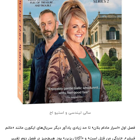
سالی لیندسی و استیو اج
فصل اول «اسرار مادام بلان» تا حد زیادی یادآور دیگر سریال‌های ایکورن مانند «خانم
فیشر»، «زندگی من قتل است» و «آگاتا ریزین» بود. هیچ‌چیز در فصل دوم تغییر