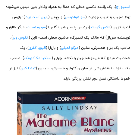
استیو اِج
)، یک راننده تاکسی محلی که عملاً به همراه وفادار جین تبدیل می‌شود؛
زوج عجیب و غریب جودیت (
سو هولدرنس
) و جِرِمی (
رابین اَسک‌ویت
)؛ بازرس
آندره کارون (
الکس گوماند
)، رئیس پلیس شهر؛ گلوریا (
سو وینسنت
، دیگر خالق و
نویسنده سریال) که مالک یک تعمیرگاه ماشین محلی است؛ نایل (
اِنگوس وبر
)،
صاحب یک بار و همسرش، سلین (
مارگو لَمپلی
) و باربارا (
الیویا کَفری
)، یک
شخصیت مرموز که می‌خواهد جین را بکشد. چارلی (
سانکیا مک‌کورمک
)، صاحب
یک مغازه عتیقه‌فروشی در سان ویکتوار و همسرش، سیمون (
ژیندا کین
) نیز در
خطوط داستانی فصل دوم نقش پررنگی دارند.