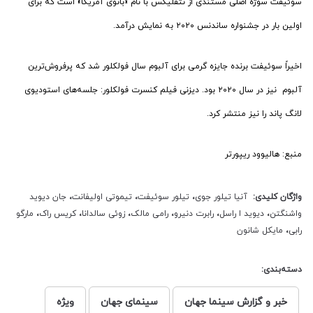
سوئیفت سوژه اصلی مستندی از نتفلیکس با نام «بانوی آمریکا» است که برای
اولین بار در جشنواره ساندنس ۲۰۲۰ به نمایش درآمد.
اخیراً سوئیفت برنده جایزه گرمی برای آلبوم سال فولکلور شد که پرفروش‌ترین
آلبوم نیز در سال ۲۰۲۰ بود. دیزنی فیلم کنسرت فولکلور: جلسه‌های استودیوی
لانگ پاند را نیز منتشر کرد.
منبع: هالیوود ریپورتر
واژگان کلیدی:
آنیا تیلور جوی
،
تیلور سوئیفت
،
تیموتی اولیفانت
،
جان دیوید
واشنگتن
،
دیوید ا راسل
،
رابرت دنیرو
،
رامی مالک
،
زوئی سالدانا
،
کریس راک
،
مارگو
رابی
،
مایکل شانون
دسته‌بندی:
خبر و گزارش سینما جهان
سینمای جهان
ویژه