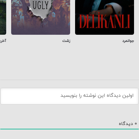
جوانمرد
زشت
آخری
0
دیدگاه