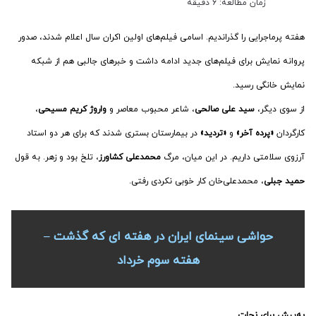
زمان مطالعه: 6 دقیقه
هفته پرماجرایی را گذراندیم. اسامی فیلم‌های اولین اکران سال اعلام شدند، صدور
پروانه نمایش برای فیلم‌های جدید ادامه داشت و خبرهای جالبی هم از شبکه
نمایش خانگی رسید.
از سوی دیگر،
سید علی صالحی
، شاعر محبوب معاصر و
واروژ کریم مسیحی
،
کارگردان
«پرده آخر»
و
«تردید»
در بیمارستان بستری شدند که برای هر دو استاد
آرزوی سلامتی داریم. در این میان، مرگ
محمدعلی کشاورز
، تلخ بود و زهر. به قول
حمید جبلی
، محمدعلی‌خان کار خوبی نکردی رفتی.
حواشی سینمای ایران در هفته ای که گذشت –
هفته سوم خرداد
به‌پیش برای نجات