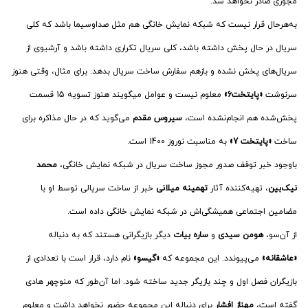
مجوزی صادر نخواهد شد.
به‌هرحال قرار نیست که شبکه نمایش خانگی هم مثل صداوسیما باشد که کلی
سریال در حال پخش داشته باشد، کلی سریال تکراری داشته باشد و آرشیوی از
سریال‌های پخش نشده و بازهم سفارش ساخت سریال بدهد. برای مثال، وقتی هنوز
سرنوشت
«پایتخت6»
معلوم نیست و عوامل میگویند هنوز تسویه 15 قسمت
پخش‌شده هم انجام‌نشده است،
سیروس مقدم
می‌گوید که در حال مذاکره برای
ساخت
«پایتخت 7»
به مناسبت نوروز 1400 است.
باوجود خبر توقف صدور مجوز ساخت سریال در شبکه نمایش خانگی،
محمد
نیک‌بین
، تهیه‌کننده آثار
تهمینه میلانی
خبر از ساخت سریالی توسط او با
مضامین اجتماعی همیشگی‌اش در شبکه نمایش خانگی داده است.
از آن‌سو،
هومن سیدی
و
ساره بیات
دیگر بازیگرانی هستند که به دنباله
«عاشقانه»
می‌پیوندد. این مجموعه که
«گیسو»
نام دارد، قرار است با تعدادی از
بازیگران فصل اول و چند بازیگر جدید ساخته شود. اما آن‌طور که منوچهر هادی
گفته است،
مهناز افشار
برای دنباله این مجموعه حضور نخواهد داشت و معلوم