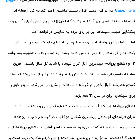
سینماها، با وقفه روبرو شدند به چشم می‌خورد.
«چهل‌وهفت»، «عطر داغ»
و
«
جهان
با من برقص
»
که در این مدت اکران سینما ماشین را هم تجربه کرد ازجمله این
فیلم‌ها هستند. همچنین گفته می‌شود که
«خروج»
با پایان زمان اکران آنلاین، با
بازگشایی مجدد سینماها این بار روی پرده به نمایش درخواهد آمد.
اما سینما در این اوضاع‌واحوال، به فیلم‌هایی احتیاج دارد که مردم را به سالن
بکشانند و فروششان تا حدی تضمین‌شده باشد. به همین دلیل،
«خوب، بد، جلف
2»
و
«شنای پروانه»
مهم‌ترین آثار اکران تیرماه یا شاید کل سال باشند. آخرین
ساخته قاسم‌خانی هم اسفندماه اکرانش را شروع کرده بود و ازآنجایی‌که فیلم‌های
کمدی همیشه اقبال خوبی در گیشه داشته‌اند، پیش‌بینی می‌شود شروع خوبی
برای سینمای ایران در سال 99 رقم بزند.
«شنای پروانه»
هم که فیلم تحسین‌شده جشنواره فجر سی و هشتم است، در
میان فیلم‌های اجتماعی بیشترین شانس موفقیت در گیشه را دارد. بااین‌همه
همسر وحید مرادی که گفته می‌شود شخصیت
امیر آقایی
در
«شنای پروانه»
از او
الهام گرفته‌شده است( به دلیل همین شباهت) از این فیلم شکایت کرده است و