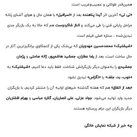
همین‌قدر طولانی و عجیب‌وغریب است.
«تی تی»
آخرین اثر
آیدا پناهنده
بعد از
«اسرافیل»
با همان حال و هوای آشنای زنانه
مراحل پایانی فنی را طی می‌کند و
الناز شاکردوست
هم که حالا به یک بازیگر جدی
تبدیل‌شده ، ستاره اصلی فیلم است.
«شیشلیک» محمدحسین مهدویان
که بی‌شک یکی از کنجکاوی برانگیزترین آثار در
حال ساخت است، بعد از
رضا عطاران، جمشید هاشم‌پور، ژاله صامتی
و
پژمان
جمشیدی
را به‌عنوان دیگر بازیگرانش شناخت. فقط باید دعا کنیم،
«شیشلیک»
به
«خوب، بد، جلف»
یا
«تگزاس»
تبدیل نشود.
«بعد از اتفاق»
هم که هفته گذشته خبرهای اولیه آن را منتشر کردیم، با بازیگران
جدید وارد تولید می‌شود.
جواد عزتی، علی انصاریان، گلاره عباسی
و
بهرام افشاریان
دیگر بازیگران این درام پرستاره هستند.
چه خبر از شبکه نمایش خانگی