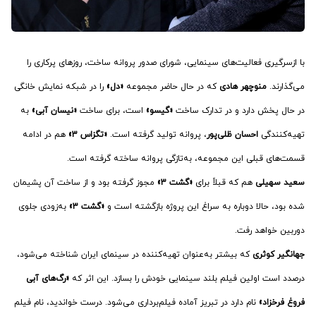
با ازسرگیری فعالیت‌های سینمایی، شورای صدور پروانه ساخت، روزهای پرکاری را
می‌گذارند.
منوچهر هادی
که در حال حاضر مجموعه
«دل»
را در شبکه نمایش خانگی
در حال پخش دارد و در تدارک ساخت
«گیسو»
است، برای ساخت
«نیسان آبی»
به
تهیه‌کنندگی
احسان ظلی‌پور
، پروانه تولید گرفته است.
«تگزاس 3»
هم در ادامه
قسمت‌های قبلی این مجموعه، به‌تازگی پروانه ساخته گرفته است.
سعید سهیلی
هم که قبلاً برای
«گشت 3»
مجوز گرفته بود و از ساخت آن پشیمان
شده بود، حالا دوباره به سراغ این پروژه بازگشته است و
«گشت 3»
به‌زودی جلوی
دوربین خواهد رفت.
جهانگیر کوثری
که بیشتر به‌عنوان تهیه‌کننده در سینمای ایران شناخته می‌شود،
درصدد است اولین فیلم بلند سینمایی خودش را بسازد. این اثر که
«رگ‌های آبی
فروغ فرخزاد»
نام دارد در تبریز آماده فیلم‌برداری می‌شود. درست خواندید، نام فیلم