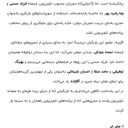
برانگیخته است. اما ازآنجایی‌که مجریان محبوب تلویزیون، ازجمله
فرزاد حسنی
و
رضا رشید پور
، به حاشیه رانده‌شده‌اند، استفاده از سوپراستارهای بازیگری به‌عنوان
مجری به‌جای تربیت مجریان جوان، شاید راه‌حلی برای جلوگیری از ریزش مخاطب
برنامه‌های تلویزیونی باشد.
اگرچه، حضور این بازیگران درزمینهٔ اجرا، به مذاق بسیاری از مجری‌های حرفه‌ای،
ازجمله
نجمه جودکی
، چندان خوش نمی‌آید، اما این بده بستان دوطرفه همچنان
ادامه دارد. فرزاد حسنی را این روزها در فیلم‌های سینمایی می‌بینیم و
بهرنگ
توفیقی
و
حامد عنقا
از
احسان علیخانی
به‌عنوان یکی از مهم‌ترین گزینه‌هایشان
برای ایفای نقش نیما بحری در
آقازاده
یاد می‌کنند.
در این یادداشت نگاهی می‌اندازیم به بازیگرانی که از دنیای پرده نقره‌ای به صفحه
تلویزیون رفتند و مجری‌هایی که از برنامه‌های تلویزیونی راهشان را به سینما باز
کردند.
1- صابر ابر