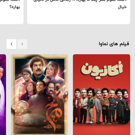
خیال
بهاره؟
فیلم های نماوا