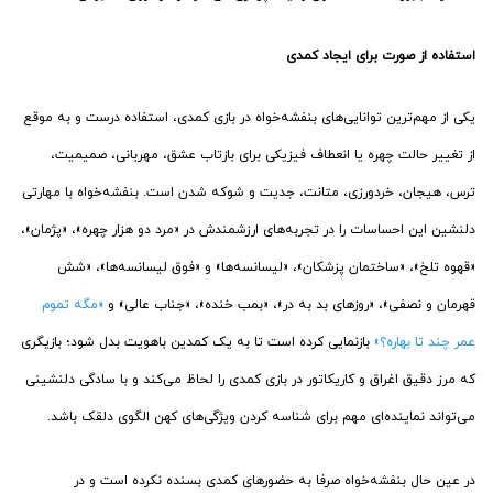
استفاده از صورت برای ایجاد کمدی
یکی از مهم‌ترین توانایی‌های بنفشه‌خواه در بازی کمدی، استفاده درست و به موقع
از تغییر حالت چهره یا انعطاف فیزیکی برای بازتاب عشق، مهربانی، صمیمیت،
ترس، هیجان، خردورزی، متانت، جدیت و شوکه شدن است. بنفشه‌خواه با مهارتی
دلنشین این احساسات را در تجربه‌های ارزشمندش در «مرد دو هزار چهره»، «پژمان»،
«قهوه تلخ»، «ساختمان پزشکان»، «لیسانسه‌ها» و «فوق لیسانسه‌ها»، «شش
قهرمان و نصفی»، «روزهای بد به در»، «بمب خنده»، «جناب عالی» و
«مگه تموم
عمر چند تا بهاره؟»
بازنمایی کرده است تا به یک کمدین باهویت بدل شود؛ بازیگری
که مرز دقیق اغراق و کاریکاتور در بازی کمدی را لحاظ می‌کند و با سادگی دلنشینی
می‌تواند نماینده‌ای مهم برای شناسه کردن ویژگی‌های کهن الگوی دلقک باشد.
در عین حال بنفشه‌خواه صرفا به حضورهای کمدی بسنده نکرده است و در