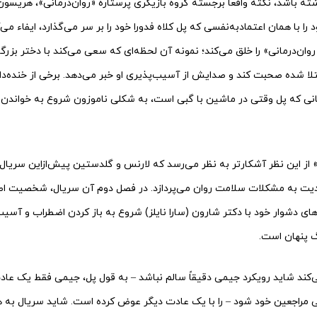
ه باشد، نکته واقعاً برجسته گروه بازیگری پرستاره «روان‌درمانی»، هریس
 با همان اعتمادبه‌نفسی که پل کلاه فدورا خود را بر سر می‌گذارد، ایفاء می‌ک
وان‌درمانی» را خلق می‌کند؛ نمونه آن لحظه‌ای که سعی می‌کند با دختر بزرگ
تلا شده صحبت کند و صدایش از آسیب‌پذیری او خبر می‌دهد. برخی از خنده‌دا
مانی که پل وقتی در ماشین با گبی است، به شکلی ناموزون شروع به خواند
 از این نظر آشکارتر به نظر می‌رسد که لارنس و گلدستین پیش‌ازاین سریال 
جدیت به مشکلات سلامت روان می‌پردازد. در فصل دوم آن سریال، شخصیت اص
ای دشوار خود با دکتر شارون (سارا نایلز) شروع به باز کردن اضطراب و آسیب
 پنهان است.
‌کند شاید رویکرد جیمی دقیقاً سالم نباشد – به قول پل، جیمی فقط یک عاد
ی مراجعین خود شود – را با یک عادت دیگر عوض کرده است. شاید سریال به