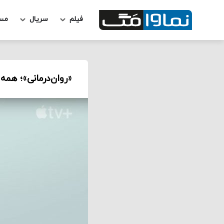
فیلم
سریال
مس
«روان‌درمانی»؛ همه