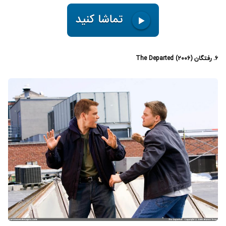
۶. رفتگان (۲۰۰۶) The Departed