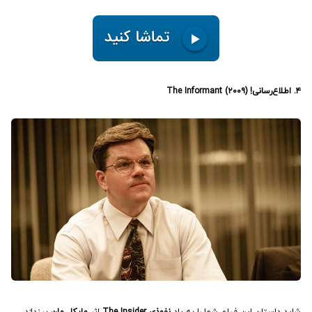
۴. اطلاع‌رسانی! (۲۰۰۹) The Informant
شاید داستان این فیلم شما را به یاد
نفوذی The Insider
اثر
مایکل مان
بیندازد،