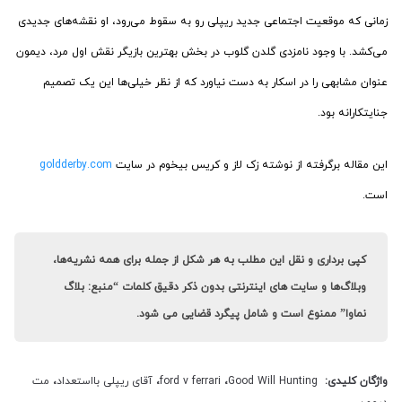
زمانی که موقعیت اجتماعی جدید ریپلی رو به سقوط می‌رود، او نقشه‌های جدیدی
می‌کشد. با وجود نامزدی گلدن گلوب در بخش بهترین بازیگر نقش اول مرد، دیمون
عنوان مشابهی را در اسکار به دست نیاورد که از نظر خیلی‌ها این یک تصمیم
جنایتکارانه بود.
این مقاله برگرفته از نوشته زک لاز و کریس بیخوم در سایت
goldderby.com
است.
کپی برداری و نقل این مطلب به هر شکل از جمله برای همه نشریه‌ها،
وبلاگ‌ها و سایت های اینترنتی بدون ذکر دقیق کلمات “منبع: بلاگ
نماوا” ممنوع است و شامل پیگرد قضایی می شود.
واژگان کلیدی:
Good Will Hunting
،
ford v ferrari
،
آقای ریپلی بااستعداد
،
مت