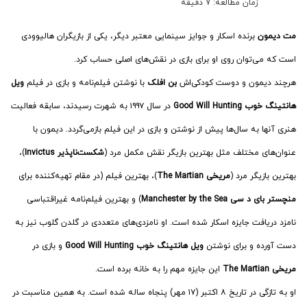
زمان مطالعه: 7 دقیقه
مت دیمون
برنده اسکار و جوایز سینمایی معتبر دیگر، یکی از بازیگران هالیوودی
است که می‌توان روی او برای بازی در نقش‌های اصلی حساب کرد.
هرچند دیمون و دوست کودکی‌اش
بن افلک
با نوشتن فیلم‌نامه و بازی در فیلم
ویل
هانتینگ خوب Good Will Hunting
در سال ۱۹۹۷ به شهرت رسیدند، سابقه فعالیت‌
هنری آنها به سال‌ها پیش از نوشتن و بازی در این فیلم بازمی‌گردد. دیمون با
عنوان‌های مختلف مثل بهترین بازیگر نقش مکمل مرد (
شکست‌ناپذیر Invictus
)،
بهترین بازیگر مرد (
مریخی The Martian
)، بهترین فیلم (در مقام تهیه‌کننده برای
منچستر بای د سی Manchester by the Sea
) و بهترین فیلم‌نامه غیراقتباسی
نامزد دریافت جایزه اسکار شده است. او نامزدی‌های متعددی در گلدن گلوب نیز به
دست آورده و برای نوشتن
ویل هانتینگ خوب Good Will Hunting
و بازی در
مریخی The Martian
این جایزه مهم را به خانه برده است.
او به تازگی در تاریخ ۸ اکتبر (۱۷ مهر) پنجاه ساله شده است. به همین مناسبت در