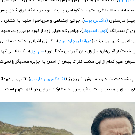
ایدن ترنر
)، یک ماجراجو/مزدور آرام و خوش
لم سرخانه و حالا منشی، متهم به کوتاهی و نیت سوء در حادثه غرق شدن پسربچه
جیمز مارستون
(داگلاس بوث
)، جوانی اجتماعی و سربه‌هوا، متهم به کشتن دو
جرج آرمسترانگ (
توبی استیونز
)، جراحی که خیلی زود از کوره درمی‌روید، متهم
 امیلی کارولاین برنت (
میراندا ریچاردسون
)، یک زن اشرافیِ به‌شدت مذهبی 
خدمتکار قبلی‌اش؛ و ژنرال جان گوردون مک‌آرتور (
سم نیل
)، یک نظامی کهنه
رش. هیچ‌کدام از این هشت نفر تا پیش از آمدن به جزیره همدیگر را نمی‌شن
 پیشخدمت خانه و همسرش اثل راجرز (
آنا مکس‌ول مارتین
)، آشپز، از مهمان
مای سابق و همسر اوست و اثل راجرز به مشارکت در این دو قتل متهم است.