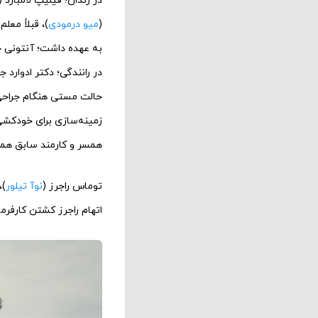
در زندان؛ فیلیپ لامبارد (
(
میو درمودی
)، قبلاً مع
به عهده داشت؛ آنتونی 
در رانندگی؛ دکتر ادوارد 
حالت مستی هنگام جراحی؛
زمینه‌سازی برای خودکشی 
همسر و کارمند سابق همس
توماس راجرز (
نوآ تیلور
)،
اتهام راجرز کشتن کارفر