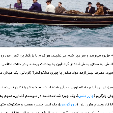
 جزیره می‌رسد و سر میز شام می‌نشیند، هر کدام با بزرگ‌ترین ترس خود روبرو
نش به صدای پخش‌شده از گرامافون به وحشت‌ بیفتند و در حالت تدافعی بگوی
‌میرد. مصرف بیش‌ازحد مواد مخدر یا چیزی مشکوک‌تر؟ (قربانی، یک عیاش موا
یزبان آن فردی به نام اوون معرفی شده است، اما خودش را نشان نمی‌دهد، ش
ن وارگریو (
چارلز دنس
)، یک چهره شناخته‌شده در سیستم قضایی، متهم به 
رآگاه ویلیام هنری بلور (
برن گورمن
)، یک افسر پلیس عصبی و مشکوک، متهم