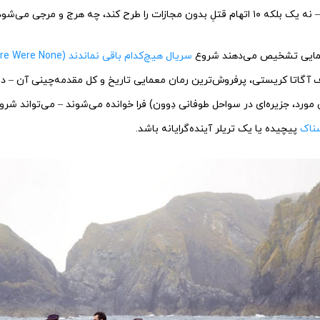
را طرح کند، چه هرج و مرجی می‌شود.
عمایی تشخیص می‌دهند شروع
سریال هیچ‌کدام باقی نماندند (And Then There Were None)
 آگاتا کریستی، پرفروش‌ترین رمان معمایی تاریخ و کل مقدمه‌چینی آن – ده
ن مورد، جزیره‌‌ای در سواحل طوفانی دِوون) فرا خوانده می‌شوند – می‌تواند ش
سناک
پیچیده یا یک تریلر آینده‌گرایانه باشد.