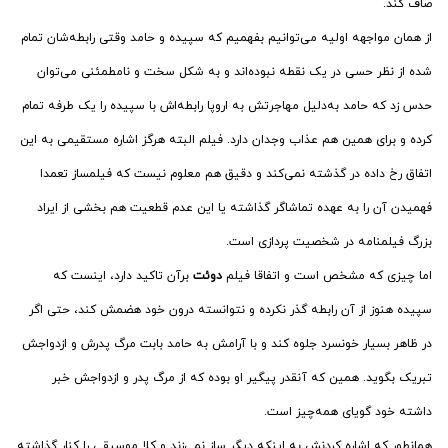
صاف کند.
از همان مواجهه اولیه می‌توانیم بفهمیم که سپیده و حامد وقتی رابطه‌شان تمام
شده از نظر حسی در یک نقطه نبوده‌اند و به شکل سخت و نامطمئنی می‌توان
حدس زد که حامد به‌دلیل مهاجرتش به اروپا رابطه‌اش با سپیده را یک طرفه تمام
کرده و برای همین هم عذاب وجدان دارد. فیلم البته هرگز اشاره مستقیمی به این
اتفاق رخ داده در گذشته نمی‌کند و دقیق هم معلوم نیست که فیلمساز تعمدا
فهمیدن آن را به عهده تماشاگر گذاشته یا این عدم قطعیت هم بخشی از ایراد
بزرگ فیلمنامه در شخصیت پردازی است.
اما چیزی که مشخص است و اتفاقا فیلم
دوئت
برآن تاکید دارد، اینست که
سپیده هنوز از آن رابطه گذر نکرده و نتوانسته درون خود هضمش کند، حتی اگر
در ظاهر بسیار خونسرد جلوه کند و با آرامش به حامد بابت مرگ پدرش و ازدواجش
تبریک بگوید. همین که آنقدر پیگیر او بوده که از مرگ پدر و ازدواجش خبر
داشته خود گویای همه‌چیز است.
همانطور که اشاره کردنش به اینکه دیگر ساز نمی‌زند و کلا موسیقی را کنار گذاشته