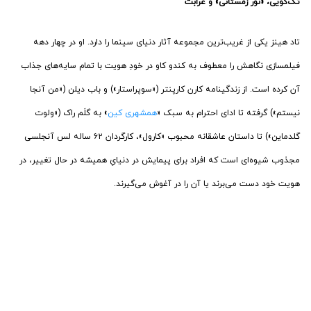
تک‌گویی، «نور زمستانی» و غرابت
تاد هینز یکی از غریب‌ترین مجموعه آثار دنیای سینما را دارد. او در چهار دهه
فیلمسازی نگاهش را معطوف به کندو کاو در خودِ هویت با تمام سایه‌های جذاب
آن کرده است. از زندگینامه کارن کارپنتر («سوپراستار») و باب دیلن («من آنجا
نیستم») گرفته تا ادای احترام به سبک «
همشهری کین
» به گلَم راک («ولوت
گلدماین») تا داستان عاشقانه محبوب «کارول»، کارگردان ۶۲ ساله لس آنجلسی
مجذوب شیوه‌ای است که افراد برای پیمایش در دنیایِ همیشه در حال تغییر، در
هویت خود دست‌ می‌برند یا آن را در آغوش می‌گیرند.