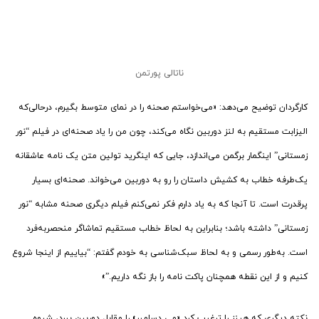
ناتالی پورتمن
کارگردان توضیح می‌دهد: «می‌خواستم صحنه را در نمای متوسط بگیرم، درحالی‌که
الیزابت مستقیم به لنز دوربین نگاه می‌کند، چون من را یاد صحنه‌ای در فیلم “نور
زمستانی” اینگمار برگمن می‌اندازد، جایی که اینگرید تولین متن یک نامه‌ عاشقانه
یک‌طرفه خطاب به کشیش داستان را رو به دوربین می‌خواند. صحنه‌ای بسیار
پرقدرت است. تا آنجا که به یاد دارم فکر نمی‌کنم فیلم دیگری صحنه‌‌ مشابه “نور
زمستانی” داشته باشد؛ بنابراین به لحاظ خطاب مستقیم تماشاگر منحصربه‌فرد
است. به‌طور رسمی و به لحاظ سبک‌شناسی به خودم گفتم: “بیاییم از اینجا شروع
کنیم و از این نقطه همچنان پاکت نامه را باز نگه داریم.”»
نکته دیگری که هینز را ترغیب کرد «می دسامبر» را مقابل دوربین ببرد، شیوه‌