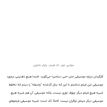
جولین مور
،
تاد هینز
،
چارلز ملتون
کارگردان درباره موسیقی متن «می دسامبر» می‌گوید: «ابتدا هیچ ذهنیتی درمورد
موسیقی این فیلم نداشتم تا این که سال گذشته “واسطه” را دیدم که نه‌فقط
شبیه هیچ فیلم دیگر جوزف لوزی نیست، بلکه موسیقی آن هم شبیه هیچ
موسیقی دیگر میشل لوگران نیست. کاملاً تَک است؛ شبیه موسیقی فیلم‌های