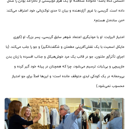
احساس گناه باشد؛ خانواده شکافته او یک هرم کوبیستی از ناکارآمد بودن را شکل
داده است. گریسی با غرور آزاردهنده‌ و بیان تا حدی نوک‌زبانی خود اعتراف می‌کند:
«من ساده‌دل هستم».
امتیاز الیزابت: او با موذیگری اعتماد شوهر سابق گریسی، پسر بزرگ او (کوری
مایکل اسمیت با یک نقش‌آفرینی مطمئن و شگفت‌انگیز) و جو را جلب می‌کند. (با
اجرای تأثرآور ملتون، جو در قالب یک مرد خوش‌هیکل و جذاب افسرده با زبان بدن
مارپیچی و بی‌ثبات ترسیم می‌شود، چرا که همچنان در پیله خود گیر کرده و
بی‌رحمانه در یک کودکی ابدی متوقف مانده است؛ و این‌ها اصلاً برای جو امتیاز
محسوب نمی‌شود.)