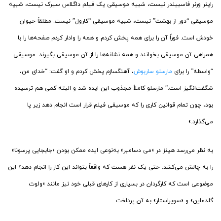
راینر ورنر فاسبیندر نیست، شبیه موسیقی یک فیلم داگلاس سیرک نیست، شبیه
موسیقی “دور از بهشت” نیست، شبیه موسیقی “کارول” نیست. مطلقاً حیوان
خودش است. فوراً آن را برای همه پخش کردم و همه را وادار کردم صفحه‌ها را با
همراهی آن موسیقی بخوانند و همه نشانه‌ها را از آن موسیقی بگیرند. موسیقی
“واسطه” را برای
مارسلو ساربوش
، آهنگسازم پخش کردم و او گفت: “خدای من،
شگفت‌انگیز است.” مارسلو کاملاً مجذوب این ایده شد و البته کمی هم ترسیده
بود، چون تمام قوانین کاری را که موسیقی فیلم قرار است انجام دهد زیر پا
می‌گذارد.»
به نظر می‌رسد هینز در «می دسامبر» به‌نوعی ایده ممکن بودن «جابجایی پرسونا»
را به چالش می‌کشد. حتی یک نفر هست که واقعاً بتواند این کار را انجام دهد؟ این
موضوعی است که کارگردان در بسیاری از کارهای قبلی خود نیز مانند «ولوت
گلدماین» و «سوپراستار» به آن پرداخت.