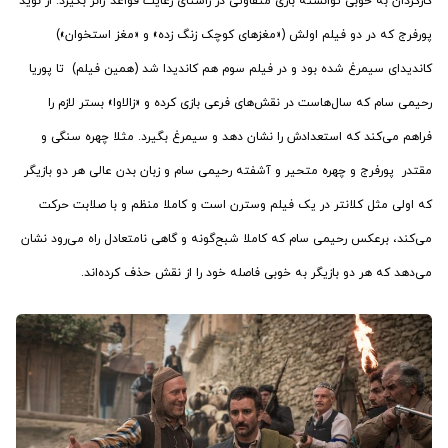
کارگردان به خوبی توانسته بازی متفاوتی در راستای رعایت قواعد ژانر بگیرد. از نوید
پورفرج که در دو فیلم اولش («مغزهای کوچک زنگ زده» و «مغز استخوان»)
کاندیدای سیمرغ شده بود و در فیلم سوم هم کاندیدا شد (همین فیلم) تا پوریا
رحیمی سام که سال‌هاست در نقش‌های فرعی بازی کرده و «زالاوا» بستر لازم را
فراهم می‌کند که استعدادش را نشان دهد و سیمرغ بگیرد. مثلا چهره سنگی و
مقتدر پورفرج و چهره متحیر و آشفته رحیمی سام و زبان بدن عالی هر دو بازیگر
که اولی مثل کلانتر در یک فیلم وسترن است و کاملا منظم و با صلابت حرکت
می‌کند، برعکس رحیمی سام که کاملا شبح‌گونه و گاهی نامتعادل راه می‌رود نشان
می‌دهد که هر دو بازیگر به خوبی فاصله خود را از نقش حذف کرده‌اند.