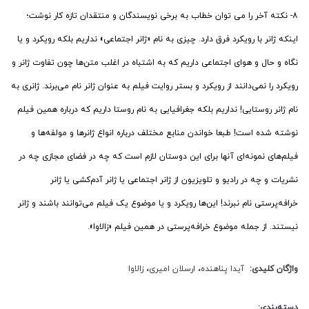
۸- نکته آخر را می توان خطاب به برخی نویسندگان و منتقدان تازه کار نوشت؛
اینکه ژانر با رویکرد فرق دارد. چیزی به نام «ژانر اجتماعی» نداریم بلکه رویکرد و یا
نگاه و حال و هوای اجتماعی داریم که به اشتباه در اغلب متن‌ها چون تفاوت ژانر و
رویکرد را نمی‌دانند از رویکرد و بستر روایت فیلم به عنوان ژانر نام می‌برند. ژانری به
نام ژانر روستایی! نداریم بلکه جغرافیایی به نام روستا داریم که درباره همین فیلم
نوشته شده است! طبعا خواندن منابع مختلف درباره انواع ژانرها و مولفه‌ها و
فیلم‌های نمونه‌ای آنها برای این دوستان لازم است که چه در فضای مجازی چه در
نشریات و چه در رادیو و تلویزیون از ژانر اجتماعی یا ژانر آدم‌کشی یا ژانر
خرافه‌پرستی نام نبرند! این‌ها رویکرد و یا موضوع یک فیلم می‌توانند باشند و ژانر
نیستند. از جمله موضوع خرافه‌پرستی در همین فیلم «زالاوا».
واژگان کلیدی:
آیدا پناهنده
،
ارسلان امیری
،
زالاوا
دسته‌بندی: