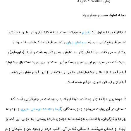
زمان مطالعه: 4 دقیقه
مجله نماوا، محسن جعفری راد
۱- «زالاوا» در نگاه اول یک
فیلم
جسورانه است. اینکه کارگردانی، در اولین فیلمش
نه سراغ واقع‌گرایی مرسوم
سینمای ایران
و نه سراغ قواعد گیشه‌پسند برود و
بیشتر سعی کند، مولفه‌های ژانر مد نظرش، یعنی ژانر وحشت و تریلر (دلهره‌آور) را
رعایت کند، در سینمای ایران امری ریسک‌پذیر است؛ با این وجود استقبال جشنواره
فیلم فجر از «زالاوا» و جشنواره‌های خارجی و منتقدان از این فیلم نشان می‌دهد
فیلم اول ارسلان امیری موفق شده است.
۲- مهمترین مولفه ژانر وحشت، طبعا ایجاد رعب وحشت در جغرافیایی است که
داستان در آن روایت می‌شود و نویسندگان (
آیدا پناهنده
،
ارسلان امیری
و تهمینه
بهرام) و کارگردان، با انتخاب هوشمندانه موضوع خرافه‌پرستی، به خوبی این فضا را
ایجاد و منتقل می‌کنند. داستانی که در آن، اغلب مردم از وجود جن و شیطان و در