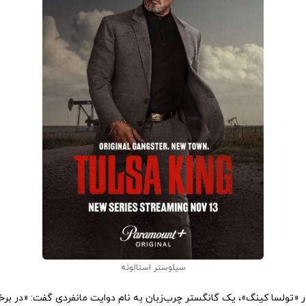
سیلوستر استالونه
 «تولسا کینگ»، یک گانگستر چرب‌زبان به نام دوایت مانفردی گفت: «در برخ