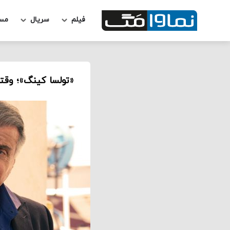
فیلم
سریال
مس
«تولسا کینگ»؛ وقت