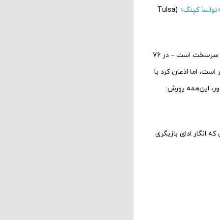
تولسا کینگ»
(Tulsa
آن نقش‌هایی که او را به شهرت رساندند – آن آدم‌ها واقعاً خود او نبودند. مطمئناً سرسخت بودند و او سرسخت است – در ۷۶
ست، اما اذعان کرد با
ور، این‌همه یورش:
ه انگار ادای بازیگری