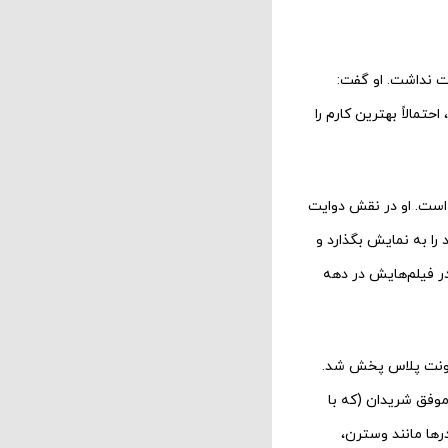
دت نداشت. او گفت:
مالاً بهترین کارم را
 است. او در نقش دوایت
ا به نمایش بگذارد و
در فیلم‌هایش در دهه
لسا کینگ» است که اولین اپیزود آن ۱۳ نوامبر ۲۰۲۲ از پارامونت پلاس پخش شد.
موفق شریدان (که با
رها مانند وسترن،