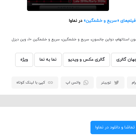
فیلم‌های «سریع و خشمگین»
در نماوا
ن استاتهام
،
دواین جانسون
،
سریع و خشمگین
،
سریع و خشمگین 10
،
وین دیزل
هان گالری
گالری عکس و ویدیو
نما به نما
ویژه
ام
توییتر
واتس اپ
کپی با لینک کوتاه
تماشا و دانلود در نماوا