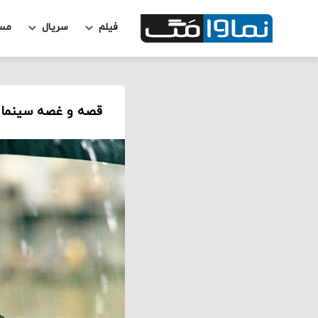
فیلم
سریال
مس
قصه و غصه سینما / 