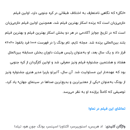
«انگل» که نگاهی نامتعارف به اختلاف طبقاتی در کره جنوبی دارد، اولین فیلم
خارجی‌زبان است که برنده اسکار بهترین فیلم شد، همچنین اولین فیلم خارجی‌زبان
است که در تاریخ جوایز آکادمی در هر دو بخش اسکار بهترین فیلم و بهترین فیلم
بلند بین‌المللی برنده شد. مجله تایم، نام بونگ را در فهرست «۱۰۰ فرد بانفوذ ۲۰۲۰»
قرار داد و یک سال بعد، او به‌عنوان رئیس هیئت داوران بخش مسابقه بین‌الملل
هفتاد و هشتمین جشنواره فیلم ونیز معرفی شد و اولین کارگردان از کره جنوبی
بود که عهده‌دار این مسئولیت شد. آن سال، آلبرتو باربرا مدیر هنری جشنواره ونیز
از بونگ به‌عنوان «یکی از معتبرترین و بدیع‌ترین صداها در سینمای جهان» یاد کرد،
توصیفی که کاملاً برازنده او به نظر می‌رسد.
تماشای این فیلم در نماوا
واژگان کلیدی:
اد هریس
،
اسنوپیرسر
،
اکتاویا اسپنسر
،
بونگ جون هو
،
تیلدا