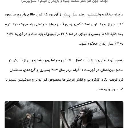
بونگ جون هو (نفر سمت چپ) و بازیگران فیلم «اسنوپیرسر»
ماجرای بونگ و واینستین، چند سال پیش از آن بود که غولِ حالا بی‌آبرویِ هالیوود
که زمانی از او به‌عنوان استاد کمپین‌های فصل جوایز سینمایی یاد می‌شد، به اتهام
چند فقره اقدام جنسی و تجاوز، در مه ۲۰۱۸ در نیویورک بازداشت و در فوریه ۲۰۲۰
به ۲۳ سال زندان محکوم شود.
به‌هرحال، «اسنوپیرسر» با استقبال منتقدان سینما روبرو شد و پس از نمایش در
سطح بین‌المللی در فهرست ۱۰ فیلم برتر سال ۲۰۱۴ بسیاری از گروه‌های منتقدان
قرار گرفت. نگاه، کارگردانی و نقش‌آفرینی‌ها بخصوص کار ایوانز و سوئینتن بسیار با
تحسین روبرو شد.