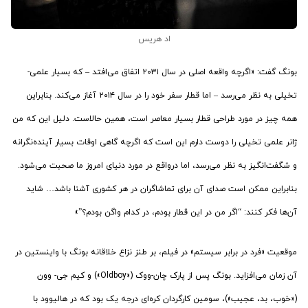
اد هریس
بونگ گفت: «اگرچه واقعه اصلی در سال ۲۰۳۱ اتفاق می‌افتد – که بسیار علمی-
تخیلی به نظر می‌رسد – اما قطار سفر خود را در سال ۲۰۱۴ آغاز می‌کند. بنابراین
همه چیز در مورد طراحی قطار بسیار معاصر است، همین حالاست. دلیل این که من
ژانر علمی تخیلی را دوست دارم این است که اگرچه گاهی اوقات بسیار آینده‌نگرانه
و شگفت‌انگیز به نظر می‌رسد، اما درواقع در مورد دنیای امروز ما صحبت می‌شود.
بنابراین ممکن است صدای آن برای تماشاگران در هر کشوری آشنا باشد… شاید
آن‌ها فکر کنند: “اگر من در این قطار بودم، در کدام واگن بودم؟”»
موقعیت «فرد در برابر سیستم» در فیلم، بر طنز نزاع خلاقانه بونگ با واینستین در
آن زمان می‌افزاید. بونگ پس از پارک چان-ووک («Oldboy») و کیم جی- وون
(«خوب، بد، عجیب»)، سومین کارگردان کره‌ای درجه یک بود که در هالیوود با