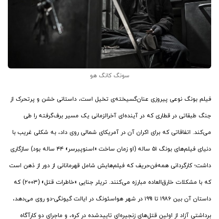
سونگ کانگ هو
فیلم بونگ نوعی پیروزی عنان‌گسیخته‌ی تخیل است، داستانی خشن و پرتحرک از
جنگ طبقاتی در قطاری که در آینده‌ای آخرالزمانی یک مسیر برف‌گرفته را طی
می‌کند. اتفاقاتی که برای اکران آن در آمریکای شمالی روی داد، به شکلی غریب با
دنیای فیلم‌های بونگ ۵۱ ساله (او زمان ساخت «اسنوپیرسر» ۴۴ ساله بود) سازگاری
داشت؛ کارگردانی همه‌فن‌حریف که فیلم‌هایش شامل قهرمانانی از دور از ذهن است
که با مشکلات خارق‌العاده مبارزه می‌کنند. تریلر جنایی «خاطرات قتل» (۲۰۰۳) که
داستان آن بین ۱۹۸۶ تا ۱۹۹۱ در شهر هواسئونگ در ایالت گیونگی-دو روی می‌دهد،
برداشتی آزاد از اولین قتل‌های زنجیره‌ایِ تایید‌شده در کره، و ماجرای دو کارآگاه