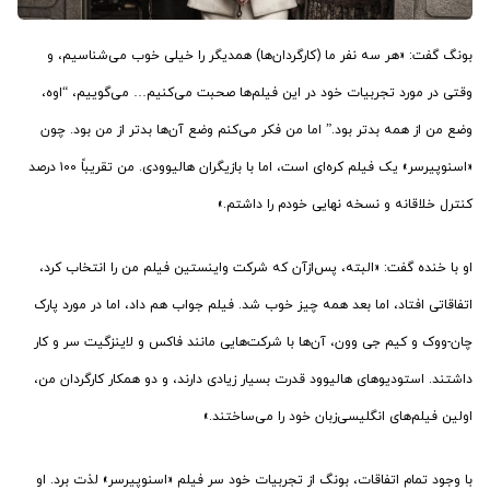
بونگ گفت: «هر سه نفر ما (کارگردان‌ها) همدیگر را خیلی خوب می‌شناسیم، و
وقتی در مورد تجربیات خود در این فیلم‌ها صحبت می‌کنیم… می‌گوییم، “اوه،
وضع من از همه بدتر بود.” اما من فکر می‌کنم وضع آن‌ها بدتر از من بود. چون
«اسنوپیرسر» یک فیلم کره‌ای است، اما با بازیگران هالیوودی. من تقریباً ۱۰۰ درصد
کنترل خلاقانه و نسخه نهایی خودم را داشتم.»
او با خنده گفت: «البته، پس‌ازآن که شرکت واینستین فیلم من را انتخاب کرد،
اتفاقاتی افتاد، اما بعد همه چیز خوب شد. فیلم جواب هم داد، اما در مورد پارک
چان-ووک و کیم جی وون، آن‌ها با شرکت‌هایی مانند فاکس و لاینزگیت سر و کار
داشتند. استودیوهای هالیوود قدرت بسیار زیادی دارند، و دو همکار کارگردان من،
اولین فیلم‌های انگلیسی‌زبان خود را می‌ساختند.»
با وجود تمام اتفاقات، بونگ از تجربیات خود سر فیلم «اسنوپیرسر» لذت برد. او