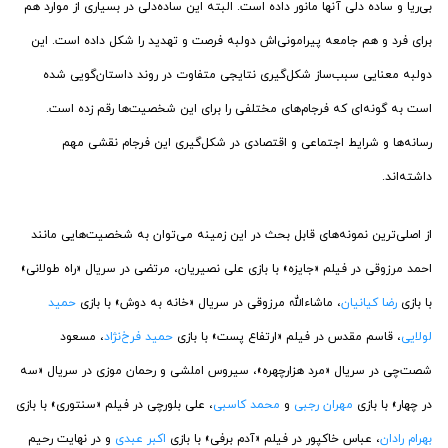
بی‌ریا و ساده دلی آنها مانور داده است. البته این ساده‌دلی در بسیاری از موارد هم
برای فرد و هم جامعه پیرامونی‌اش دولبه فرصت و تهدید را شکل داده است. این
دولبه معنایی سبب‌ساز شکل‌گیری نتایجی متفاوت در روند داستان‌گویی شده
است به گونه‌ای که فرجام‌های مختلفی را برای این شخصیت‌ها رقم زده است.
رسانه‌ها و شرایط اجتماعی و اقتصادی در شکل‌گیری این فرجام نقشی مهم
داشته‌اند.
از اصلی‌ترین نمونه‌های قابل بحث در این زمینه می‌توان به شخصیت‌هایی مانند
احمد مرزوقی در فیلم «جایزه» با بازی علی نصیریان، مرتضی در سریال «راه طولانی»
با بازی
رضا کیانیان
، ماشاءالله مرزوقی در سریال «خانه به دوش» با بازی
حمید
لولایی
، قاسم مقدس در فیلم «ارتفاع پست» با بازی
حمید فرخ‌نژاد
، مسعود
شصت‌چی در سریال «مرد هزارچهره»، سیروس املشی و رحمان موزی در سریال «سه
در چهار» با بازی
مهران رجبی
و
محمد کاسبی
، علی بلورچی در فیلم «سنتوری» با بازی
بهرام رادان
، عباس خاکپور در فیلم «آدم برفی» با بازی
اکبر عبدی
و در نهایت رحیم