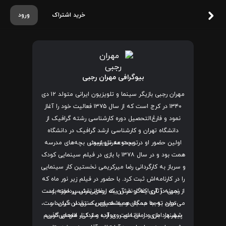
خرید اشتراک
ورود
بیوگرافی مهران رجبی
مهران رجبی بازیگر سینما و تلویزیون ایرانی متولد ۱۲ دی
۱۳۴۰ در کرج است که از سال ۱۳۷۵ فعالیت خود را آغاز
نمود و فارغ‌التحصیل دوره کارشناسی رشته گرافیک از
دانشگاه تهران و کارشناسی ارشد گرافیک در دانشگاه
تربیت مدرس است.
اولین حضور او در مجموعه تلویزیونی بچه‌های مدرسه
همت بود و در سال ۱۳۷۸ با بازی در فیلم سینمایی کودک
و سرباز به کارگردانی رضا میرکریمی نخستین کار سینمایی
را در کارنامه‌اش ثبت کرد. با حضور در فیلم زیر نور ماه که
رجبی در آن ایفاگر نقش یک روحانی رئیس حوزه بود،
از نمونه آثاری که او در آن به ایفای نقش پرداخته است
مورد توجه همگان و به خصوص منتقدان گردید و
می‌توان به جا ب جا، همیشه پای یک زن در میان است،
شهر در امن و امان است، دوازده صندلی، انارهای نارس،
پیشنهاد بازی در خانه‌ای روی آب و از کنار هم می‌گذریم