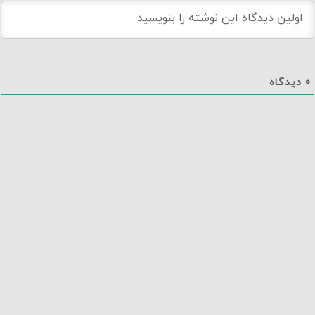
0
دیدگاه
دانلود اپلیکیشن نماوا
تماس با ما
درباره نماوا
سایت نماوا
تمامی حقوق متعلق به نماوا مگ بوده و بازنشر آن تنها با ذکر و لینک به منبع مجاز است.
نسخه 1.2.20