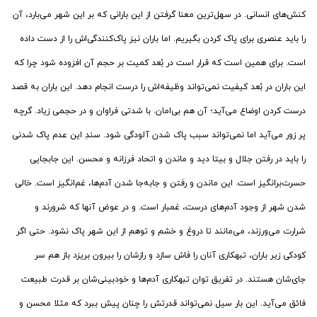
کنش‌های انسانی. در سهل‌ترین معنا گرفتن از این بارانی که بر این شهر می‌بارد، آن
را باید عنصری برای پاک کردن بگیریم. اما باران نیز پاک‌کنندگی‌اش را از دست داده
است. برای همین است که قرار است در بُعد کمیت بر حجم آن افزوده شود چرا که
این باران در بُعد کیفیت نمی‌تواند وظیفه‌اش را درست انجام دهد. این باران به قصد
درست کردن اوضاع می‌آید؛ آن هم بی‌امان. با شدتی فراوان و در حجمی زیاد. گرچه
پر زور می‌آید اما نمی‌تواند سبب پاک شدن آلودگی شود. سندِ این عدم پاک شدنی
را باید در رفتن جلال و بیتا دید و ماندن و اتحاد فرزانه و محسن. این جابجایی
حسرت‌برانگیز است. این ماندن و رفتن و جابه‌جا شدن آدم‌ها، غم‌انگیز است. خالی
شدن شهر از وجود آدم‌های درست، غمبار است. و در عوض آنها که شرورند و
شرارت می‌ورزند، می‌مانند تا دروغ و خشم و توهم از این شهر پاک نشود. حتی اگر
کودکی زیر باران، تبهکاری آنان را فاش سازد و رازشان را بیرون بریزد باز هم سر
جای‌شان هستند. در تفریق توان تبهکاری آدم‌ها و خودبینی‌شان بر قدرت طبیعت
فائق می‌آید. این بار سیل نمی‌تواند قدرتش را چنان پیش ببرد که مثلا محسن و