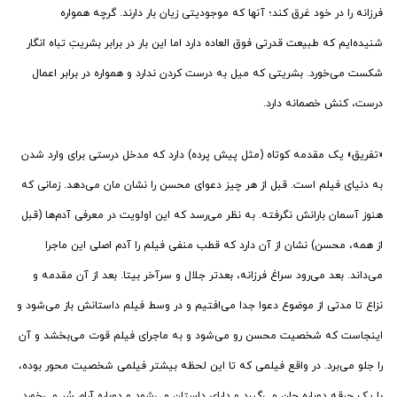
فرزانه را در خود غرق کند؛ آنها که موجودیتی زیان بار دارند. گرچه همواره
شنیده‌ایم که طبیعت قدرتی فوق العاده دارد اما این بار در برابر بشریتِ تباه انگار
شکست می‌خورد. بشریتی که میل به درست کردن ندارد و همواره در برابر اعمال
درست، کنش خصمانه دارد.
«تفریق» یک مقدمه کوتاه (مثل پیش پرده) دارد که مدخل درستی برای وارد شدن
به دنیای فیلم است. قبل از هر چیز دعوای محسن را نشان مان می‌دهد. زمانی که
هنوز آسمان بارانش نگرفته. به نظر می‌رسد که این اولویت در معرفی آدم‌ها (قبل
از همه، محسن) نشان از آن دارد که قطب منفی فیلم را آدم اصلی این ماجرا
می‌داند. بعد می‌رود سراغ فرزانه، بعدتر جلال و سرآخر بیتا. بعد از آن مقدمه و
نزاع تا مدتی از موضوع دعوا جدا می‌افتیم و در وسط فیلم داستانش باز می‌شود و
اینجاست که شخصیت محسن رو می‌شود و به ماجرای فیلم قوت می‌بخشد و آن
را جلو می‌برد. در واقع فیلمی که تا این لحظه بیشتر فیلمی شخصیت محور بوده،
با یک جرقه دوباره جان می‌گیرد و دارای داستان می‌شود و دوباره آرام سُر می‌خورد