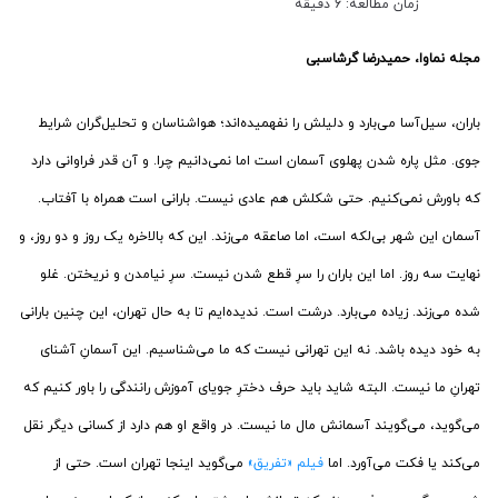
زمان مطالعه: 6 دقیقه
مجله نماوا، حمیدرضا گرشاسبی
باران، سیل‌آسا می‌بارد و دلیلش را نفهمیده‌اند؛ هواشناسان و تحلیل‌گران شرایط
جوی. مثل پاره شدن پهلوی آسمان است اما نمی‌دانیم چرا. و آن قدر فراوانی دارد
که باورش نمی‌کنیم. حتی شکلش هم عادی نیست. بارانی است همراه با آفتاب.
آسمان این شهر بی‌لکه است، اما صاعقه می‌زند. این که بالاخره یک روز و دو روز، و
نهایت سه روز. اما این باران را سرِ قطع شدن نیست. سرِ نیامدن و نریختن. غلو
شده می‌زند. زیاده می‌بارد. درشت است. ندیده‌ایم تا به حال تهران، این چنین بارانی
به خود دیده باشد. نه این تهرانی نیست که ما می‌شناسیم. این آسمانِ آشنای
تهرانِ ما نیست. البته شاید باید حرف دخترِ جویای آموزش رانندگی را باور کنیم که
می‌گوید، می‌گویند آسمانش مال ما نیست. در واقع او هم دارد از کسانی دیگر نقل
می‌کند یا فکت می‌آورد. اما
فیلم «تفریق»
می‌گوید اینجا تهران است. حتی از