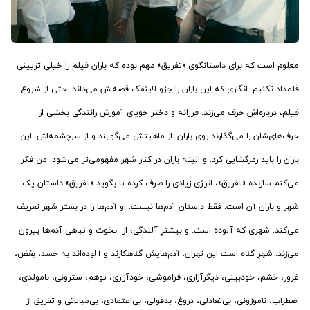
معلوم است که برای داستانگوی «تفریق» مهم بوده که بارانِ فیلم را خیلی تزیینی
قلمداد نکنیم. انگاری که این باران را جزو لاینفک قصه‌اش می‌داند. حتی از شروع
فیلم، درباره‌اش حرف می‌زند. فرزانه و دختر جویای آموزش رانندگی بخشی از
حرف‌های‌شان را می‌گذارند روی باران. از ماهیتش می‌گویند و از سرچشمه‌اش. این
باران را باید رمزگشایی کرد. و البته باران در کنار شهر مفهومی‌تر می‌شود. من فکر
می‌کنم سازنده «تفریق»، انرژی زیادی را صرف کرده تا بگوید «تفریق» داستان یک
شهر و باران آن است. فقط داستان آدم‌ها نیست. او آدم‌ها را در بستر شهر تعریف
می‌کند. شهری که آلوده است. و بیشترِ آلندگی، از نخوت و تباهی آدم‌ها بیرون
می‌زند. شهرِ گناه است این تهران. آدم‌هایش گناهکارند و آلوده‌اند به حسد، بغض،
غرور، خشم، خودبینی، دیگرآزاری، فراموشی، خودآزاری، توهم، سترونی، نامولدی،
اضطراب، ناموزونی، بی‌تعادلی، دروغ، بدقولی، بی‌اعتمادی، بی‌مبالاتی و تفریق از