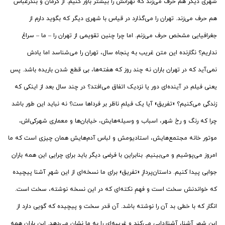
شهری دیگر هم حرف می‌زند که تهرانش را بیشتر باور کنیم. از کرمان و بندرعباس
هم حرف می‌زند. تهران را می‌گذارد در قیاس با شهری دیگر که بگوید دارم از
جغرافیایی مشخص حرف می‌زنم. اما چرا چنین تقویمی از تهران را – ما – سراغ
نداریم؟ نگارنده این متن غریب به پنجاه سال، تهران را می‌شناسد اما یادش
نمی‌آید که در تهران باران نه چند روز که هفته‌ها، بی قطع شدن باریده باشد. پس
یعنی فیلم در آینده‌ای دور یا نزدیک اتفاق می‌افتد؟ در چند سال بعد از اینکی که
زندگی می‌کنیم؟ «تفریق» آیا یک فیلمِ ناظر بر فرداها ست؟ نه نباید این طور باشد
چرا که رنگ و رخ شهر، اسباب و وسیله‌هایش، خیابان‌ها و معماری شهرکی‌اش،
موتور خانه مجتمع‌هایش، استادیومش و لباس آدم‌هایش همان چیزی است که ما
امروز می‌پوشیم و می‌بینیم. بنابراین با فرضی دیگر باید برای چرایی این همه باران
جوابی پیدا کنیم. داستان‌پردازِ «تفریق» برای ما نسخه‌ای از این شهرِ آشنا پیچیده
که خواندنش سخت است و فهمِ نکته‌ای که در این نسخه نوشته، سخت است.
انگار که با خطی بد آن را نوشته باشد. آن قدر سخت و پیچیده که گویی دارد از
این شهرِ آشنا، آشنازدایی می‌کند و غریبه‌ای را به ما نشان می‌دهد. این باران همه