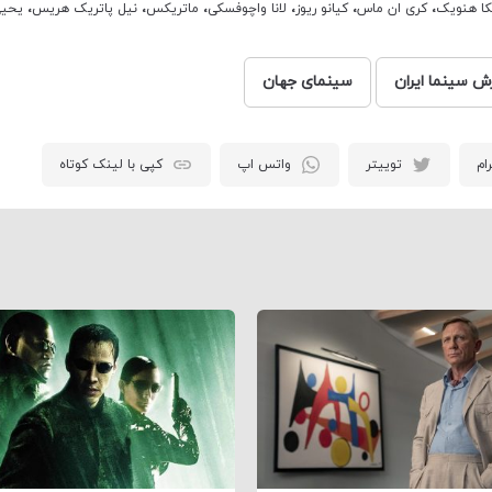
ا هنویک
،
کری ان ماس
،
کیانو ریوز
،
لانا واچوفسکی
،
ماتریکس
،
نیل پاتریک هریس
،
یحیی
رش سینما ایران
سینمای جهان
ام
توییتر
واتس اپ
کپی با لینک کوتاه