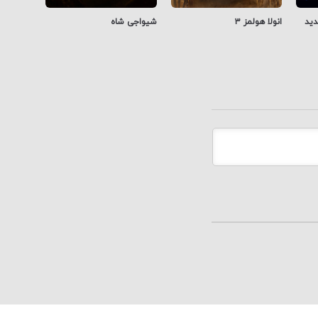
دید
انولا هولمز ۳
شیواجی شاه
ریه آهنی