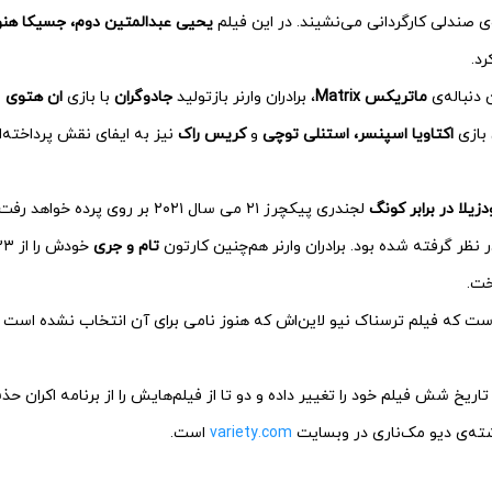
 صندلی کارگردانی می‌‌نشیند. در این فیلم
یحیی عبدالمتین دوم،‌ جسیکا ه
رد.
 دنباله‌ی
ماتریکس Matrix
، برادران وارنر بازتولید
جادوگران
با بازی
ان هتوی
ر
بازی
اکتاویا اسپنسر، استنلی توچی
و
کریس راک
نیز به ایفای نقش پرداخته‌ان
زیلا در برابر کونگ
لجندری پیکچرز ۲۱ می سال ۲۰۲۱ بر روی
 نظر گرفته شده بود. برادران وارنر هم‌چنین کارتون
تام و جری
اریخ شش فیلم خود را تغییر داده و دو تا از فیلم‌هایش را از برنامه اکران ح
شته‌ی دیو مک‌ناری در وبسایت
variety.com
است.