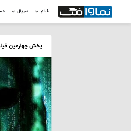
فیلم
سریال
مس
پخش چهارمین فیلم Matrix به تعویق ا