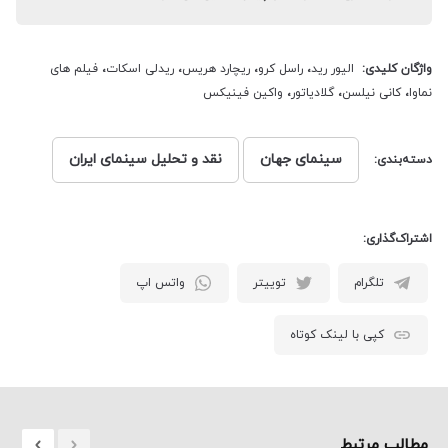
واژگان کلیدی:
الیور رید
،
راسل کرو
،
ریچارد هریس
،
ریدلی اسکات
،
فیلم های
نماوا
،
کانی نیلسن
،
گلادیاتور
،
واکین فینیکس
سینمای جهان
نقد و تحلیل سینمای ایران
دسته‌بندی:
اشتراک‌گذاری:
تلگرام
توییتر
واتس اپ
کپی با لینک کوتاه
مطالب مرتبط