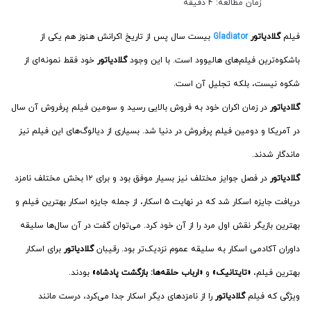
زمان مطالعه: 4 دقیقه
فیلم
گلادیاتور
Gladiator
بیست سال پس از تاریخ اکرانش هنوز هم یکی از
باشکوه‌ترین فیلم‌های هالیوود است. با این وجود
گلادیاتور
خود فقط نمونه‌ای از
شکوه نیست، بلکه تجلیل آن است.
گلادیاتور
در زمان اکران خود به فروش بالایی رسید و سومین فیلم پرفروش آن سال
در آمریکا و دومین فیلم پرفروش در دنیا شد. بسیاری از دیالوگ‌های این فیلم نیز
ماندگار شدند.
گلادیاتور
در فصل جوایز مختلف نیز بسیار موفق بود و برای ۱۲ بخش مختلف نامزد
دریافت جایزه اسکار شد که در نهایت ۵ اسکار،‌ از جمله جایزه اسکار بهترین فیلم و
بهترین بازیگر نقش اول مرد را از آن خود کرد. می‌توان گفت در آن سال‌ها سلیقه
داوران آکادمی اسکار به سلیقه عموم نزدیک‌تر بود. رقیبان
گلادیاتور
برای اسکار
بهترین فیلم،
«تایتانیک»
و
«ارباب حلقه‌ها: بازگشت پادشاه»
بودند.
ویژگی که فیلم
گلادیاتور
‌ را از نامزدهای دیگر اسکار جدا می‌کرد، درست مانند