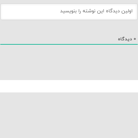
0
دیدگاه
دانلود اپلیکیشن نماوا
تماس با ما
درباره نماوا
سایت نماوا
تمامی حقوق متعلق به نماوا مگ بوده و بازنشر آن تنها با ذکر و لینک به منبع مجاز است.
نسخه 1.2.20