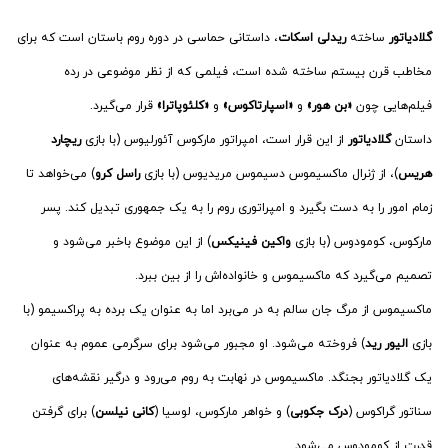
گلادیاتور
‌ ساخته
ریدلی اسکات
، داستانی حماسی در دوره روم باستان است که برای
مخاطب قرن بیستم ساخته شده است، فیلمی که از نظر موضوعی در رده
فیلم‌هایی چون
«بن هور»
و
«اسپارتاکوس»
و
«کلئوپاترا»
قرار می‌گیرد.
داستان
گلادیاتور
‌ از این قرار است، امپراتور مارکوس آئورلیوس (با بازی
ریچارد
هریس
)، از ژنرال ماکسیموس دسیموس مریدیوس (با بازی
راسل کرو
) می‌خواهد تا
زمام امور را به دست بگیرد و امپراتوری روم را به یک جمهوری تبدیل کند. پسر
مارکوس، کومودوس (با بازی
واکین فینیکس
) از این موضوع باخبر می‌شود و
تصمیم می‌گیرد که ماکسیموس و خانواده‌اش را از بین ببرد.
ماکسیموس از مرگ جان سالم به در می‌برد اما به عنوان یک برده به پراکسیمو (با
بازی
الیور رید
) فروخته می‌شود. او مجبور می‌شود برای سرگرمی عموم به عنوان
یک گلادیاتور بجنگد. ماکسیموس در نهابت به روم می‌رود و درگیر نقشه‌های
سناتور گراکوس (
درک جکوبی
) و خواهر مارکوس، لوسیا (
کانی نیلسن
) برای گرفتن
قدرت از کومودوس می‌شود.