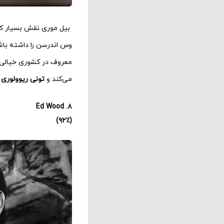
بیل موری نقش بسیار کوتا
وس اندرسن را داشته باش
معروف در کشوری خیالی ر
می‌کند و
تونی ریوولوری
د
۸. Ed Wood
(۹۲٪)