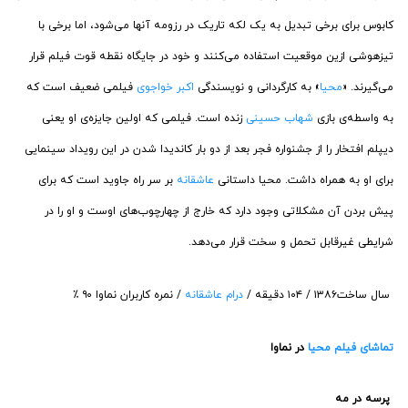
کابوس برای برخی تبدیل به یک لکه تاریک در رزومه آنها می‌شود، اما برخی با
تیزهوشی ازین موقعیت استفاده می‌کنند و خود در جایگاه نقطه قوت فیلم قرار
می‌گیرند. «
محیا
» به کارگردانی و نویسندگی
اکبر خواجوی
فیلمی ضعیف است که
به واسطه‌ی بازی
شهاب حسینی
زنده است. فیلمی که اولین جایزه‌ی او یعنی
دیپلم افتخار را از جشنواره فجر بعد از دو بار کاندیدا شدن در این رویداد سینمایی
برای او به همراه داشت. محیا داستانی
عاشقانه
بر سر راه جاوید است که برای
پیش بردن آن مشکلاتی وجود دارد که خارج از چهارچوب‌های اوست و او را در
شرایطی غیرقابل تحمل و سخت قرار می‌دهد.
‏سال ساخت۱۳۸۶ / ۱۰۴ دقیقه /
درام
عاشقانه
/ نمره کاربران نماوا ۹۰ ٪
تماشای فیلم محیا
در نماوا
‏پرسه در مه