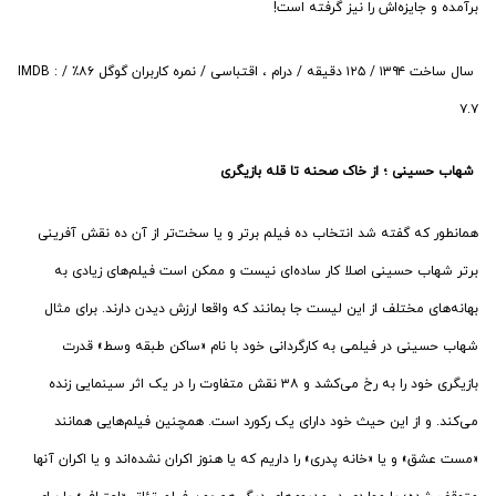
برآمده و جایزه‌اش را نیز گرفته است!
سال ساخت ۱۳۹۴ / ۱۲۵ دقیقه / درام ، اقتباسی / نمره کاربران گوگل ۸۶٪ / IMDB :
۷.۷
‏شهاب حسینی ؛ از خاک صحنه تا قله بازیگری
همانطور که گفته شد انتخاب ده فیلم برتر و یا سخت‌تر از آن ده نقش آفرینی
برتر شهاب حسینی اصلا کار ساده‌ای نیست و ممکن است فیلم‌های زیادی به
بهانه‌های مختلف از این لیست جا بمانند که واقعا ارزش دیدن دارند. برای مثال
شهاب حسینی در فیلمی به کارگردانی خود با نام «ساکن طبقه وسط» قدرت
بازیگری خود را به رخ می‌کشد و ۳۸ نقش متفاوت را در یک اثر سینمایی زنده
می‌کند. و از این حیث خود دارای یک رکورد است. همچنین فیلم‌هایی همانند
«مست عشق» و یا «خانه پدری» را داریم که یا هنوز اکران نشده‌اند و یا اکران آنها