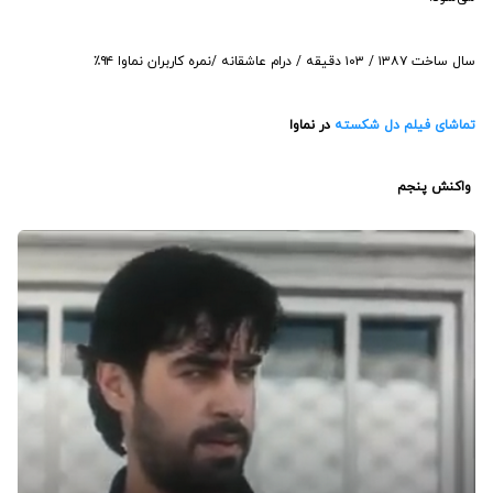
سال ساخت ۱۳۸۷ / ۱۰۳ دقیقه / درام‌ عاشقانه /نمره کاربران نماوا ۹۴٪
تماشای فیلم دل شکسته
در نماوا
‏واکنش پنجم