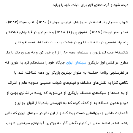
دیده شود و فرصت‌های لازم برای اثبات خود را بیابد.
شهاب حسینی در ادامه در سریال‌های «پلیس جوان» ( ۱۳۸۰ )، «تب سرد» (۱۳۸۲) ،
«مدار صفر درجه» ( ۱۳۸۵ )، «شوق پرواز» ( ۱۳۸۸ ) و همچنین در فیلم‌های «واکنش
پنجم»، «شمعی در باد»، «رستگاری در هشت و بیست دقیقه»، «محیا» و «دل
شکسته» قاب تلویزیون و سینمای دهه ۸۰ را از آن خود کرد و به عنوان یک بازیگر
مطرح در کلاس اول بازیگری
سینمای ایران
جایگاه خود را مستحکم کرد به طوری که
در نظرسنجی برنامه «هفت» به عنوان بهترین بازیگر این دهه شناخته شد. با
نگاهی گذرا به نقش‌های مختلف و فیلم‌های شهاب حسینی متوجه علم و اشراف
او به متدها و سبک‌های مختلف بازیگری او می‌شویم که ریشه در تئاتری بودن او
دارد و همین مسئله به او کمک کرده که به فهرستی بلندبالا از انواع جوایز و
افتخارات داخلی و بین‌المللی دست پیدا کند و از این نظر در سینمای ایران کم نظیر
باشد. اما در ادامه سعی می‌کنیم نگاهی گذرا به بهترین فیلم‌های سینمایی شهاب