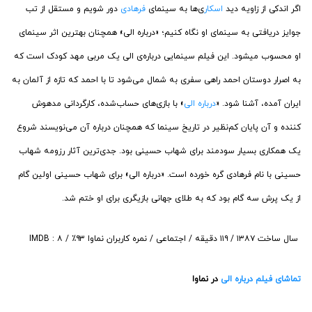
‏اگر اندکی از زاویه دید
اسکار
ی‌ها به سینمای
فرهادی
دور شویم و مستقل از تب
جوایز دریافتی به سینمای او نگاه کنیم؛ «درباره الی» همچنان بهترین اثر سینمای
او محسوب میشود. این فیلم سینمایی درباره‌ی الی یک مربی مهد کودک است که
به اصرار دوستان احمد راهی سفری به شمال می‌شود تا با احمد که تازه از آلمان به
ایران آمده، آشنا شود. «
درباره الی
» با بازی‌های حساب‌شده، کارگردانی مدهوش
کننده و آن پایان کم‌نظیر در تاریخ سینما که همچنان درباره آن می‌نویسند شروع
یک همکاری بسیار سودمند برای شهاب حسینی بود. جدی‌ترین آثار رزومه شهاب
حسینی با نام فرهادی گره خورده است. «درباره الی» برای شهاب حسینی اولین گام
از یک پرش سه گام بود که به طلای جهانی بازیگری برای او ختم شد.
سال ساخت ۱۳۸۷ / ۱۱۹ دقیقه / اجتماعی / نمره کاربران نماوا ۹۳٪ / IMDB : ۸
تماشای فیلم درباره الی
در نماوا