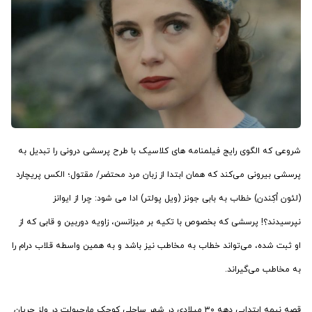
شروعی که الگوی رایج فیلمنامه های کلاسیک با طرح پرسشی درونی را تبدیل به
پرسشی بیرونی می‌کند که همان ابتدا از زبان مرد محتضر/ مقتول؛ الکس پریچارد
(لئون اُکِندن) خطاب به بابی جونز (ویل پولتر) ادا می شود: چرا از ایوانز
نپرسیدند؟! پرسشی که بخصوص با تکیه بر میزانسن، زاویه دوربین و قابی که از
او ثبت شده، می‌تواند خطاب به مخاطب نیز باشد و به همین واسطه قلاب درام را
به مخاطب می‌گیراند.
قصه نیمه ابتدایی دهه ۳۰ میلادی در شهر ساحلی کوچک مارچبولت در ولز جریان