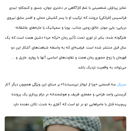
تمایز پردازش شخصیتی با شمّ کارآگاهی در دختری جوان، جسور و کنجکاو؛ لیدی
فرانسیس (فرانکی) دِروِنت که ترکیب او با پسر کشیش محلی و افسر سابق نیروی
دریایی؛ بابی جونز، خالق زوجی جذاب، پویا و سمپاتیک با مایه‌های عاشقانه-
طنزگونه شده، بنابر تز لوری تحت تأثیر رمان «ترکه مرد» دشیل همت است که یک
سال قبل منتشر شده است. فرضیه‌ای که به واسطه شباهت‌های آشکار این دو
قهرمان با زوج محوری رمان همت و تفاوت‌های اساسی آنها با پوارو، مارپل و …
می‌تواند به واقعیت نزدیک باشد.
سریال
سه قسمتی «چرا از ایوانز نپرسیدند؟» بر مبنای این ویژگی همچون دیگر آثار
کریستی واجد طراحی و معماری ظریف و هوشمندانه در درام پردازی یک پرونده
پیچیده قتل با ماجراهایی تو در تو است که آغازی به شدت تکان دهنده دارد.