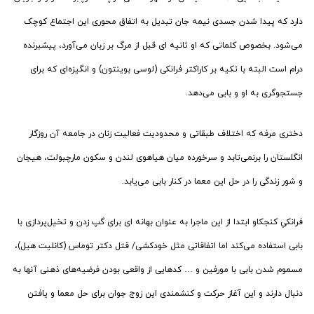
دارد که پیدا شدن جسدی نیمه جان تبدیل به اتفاق محوری این اجتماع کوچک
می‌شود. بخصوص کلماتی که او ثانیه ای قبل از مرگ بر زبان می‌آورد، پیشبرنده
درام است البته با تکیه بر کاراکتر فرانکی (لوسی بوینتون) و انگیزه‌ای که برای
جستجوگری به او و بابی می‌دهد.
دختری مرفه که اختلاف طبقاتی و محدودیت فعالیت زنان در جامعه آن روزگار
انگلستان را برنمی‌تابد و سرخورده میان هیاهوی لندن و سکون مارچبولت، هیجان
و شور زندگی را در حل این معما در کنار بابی می‌یابد.
فرانکیِ کنجکاو ابتدا از این ماجرا به عنوان بهانه ای برای گپ زدن و تخیل‌پردازی با
بابی استفاده می‌کند اما اتفاقاتی مثل خودکشی/ قتل دکتر توماس (کانلیت هیل)،
مسموم شدن بابی با مورفین و … کدهایی از واقعی بودن فرضیه‌های ذهنی آنها به
دنبال دارند و این آغاز حرکت و کنشمندی این زوج جوان برای حل معما و یافتن