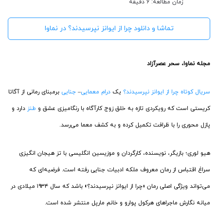
زمان مطالعه: 6 دقیقه
تماشا و دانلود چرا از ایوانز نپرسیدند؟ در نماوا
مجله نماوا، سحر عصرآزاد
سریال کوتاه چرا از ایوانز نپرسیدند؟
یک
درام
معمایی
–
جنایی
برمبنای رمانی از آگاتا
کریستی است که رویکردی تازه به خلق زوج کارآگاه با رنگامیزی عشق و
طنز
دارد و
پازل محوری را با ظرافت تکمیل کرده و به کشف معما می‌رسد.
هیو لوری؛ بازیگر، نویسنده، کارگردان و موزیسین انگلیسی با تز هیجان انگیزی
سراغ اقتباس از رمان معروف ملکه ادبیات جنایی رفته است. فرضیه‌ای که
می‌تواند ویژگی اصلی رمان «چرا از ایوانز نپرسیدند؟» باشد که سال ۱۹۳۴ میلادی در
میانه نگارش ماجراهای هرکول پوارو و خانم مارپل منتشر شده است.