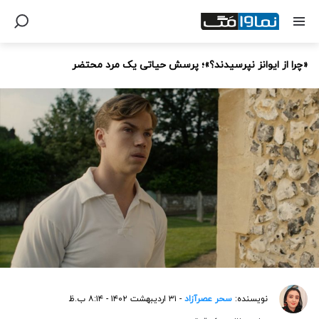
«چرا از ایوانز نپرسیدند؟»؛ پرسش حیاتی یک مرد محتضر
نویسنده:
سحر عصرآزاد
- ۳۱ اردیبهشت ۱۴۰۲ - ۸:۱۴ ب.ظ