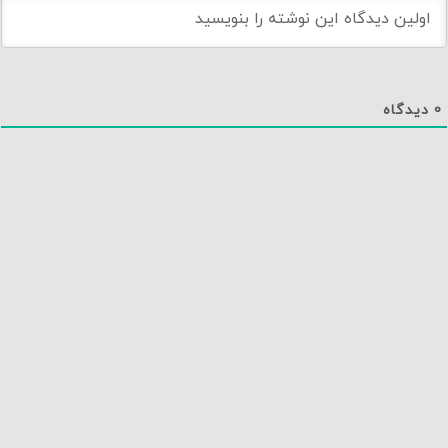
0
دیدگاه
دانلود اپلیکیشن نماوا
تماس با ما
درباره نماوا
سایت نماوا
تمامی حقوق متعلق به نماوا مگ بوده و بازنشر آن تنها با ذکر و لینک به منبع مجاز است.
نسخه 1.2.20