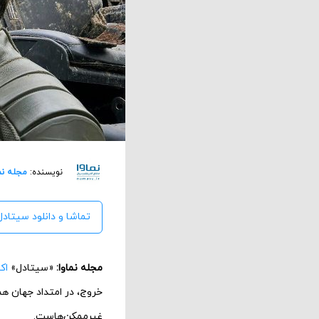
نویسنده:
مجله نم
تماشا و دانلود سیتادل 
مجله نماوا:
«سیتادل»
اک
خروج، در امتداد جهان هم
غیرممکن‌هاست.