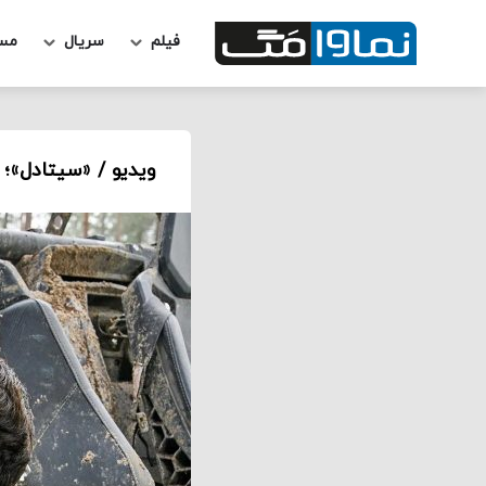
فیلم
سریال
مس
ویدیو / «سیتادل»؛ 