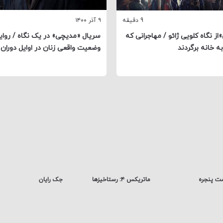
9 دقیقه
۹ آذر ۱۴۰۰
از نگاه کلویی ژائو / مهاجرانی که
سریال «مدیچی» در یک نگاه / روایت
به خانه برگردند
وضعیت واقعی زنان در اوایل دوران
ت پنجره
ماتریکس ۴: رستاخیزها
جک رایان