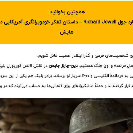
همچنین بخوانید:
نقد فیلم ریچارد جول Richard Jewell – داستان تفکر خودویرانگری آمری
هایش
ی شخصیت‌های فرعی و گذرا اینقدر اهمیت قائل شویم.
دین-چارلز چاپمن
در نقش لانس کورپورال بلی
مأموریت دارد پیغام مهمی به فرماندهٔ انگلیسی و ۱۶۰۰ سرباز او برساند. برادر بلیک ه
 قرار گرفته‌اند و حملهٔ غافلگیرانه‌ای برای آلمانی‌ها به حساب می‌آیند که د