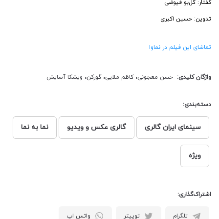
گفتار: گل‌بو فیوضی
تدوین: حسین اکبری
تماشای این فیلم در نماوا
واژگان کلیدی:
حسن معجونی
،
کاظم ملایی
،
گورکن
،
ویشکا آسایش
دسته‌بندی:
سینمای ایران گالری
گالری عکس و ویدیو
نما به نما
ویژه
اشتراک‌گذاری:
تلگرام
توییتر
واتس اپ