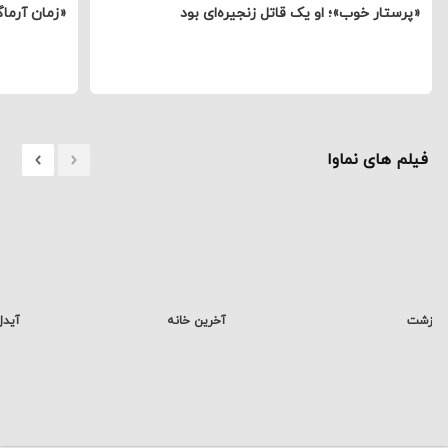
«پرستار خوب»؛ او یک قاتل زنجیره‌ای بود
«زمان آرما
فیلم های نماوا
زشت
آخرین خانه
آیدل