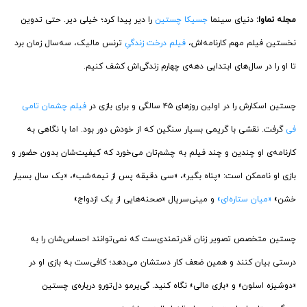
مجله نماوا:
دنیای سینما
جسیکا چستین
را دیر پیدا کرد؛ خیلی دیر. حتی تدوین
نخستین فیلم مهم کارنامه‌اش،
فیلم درخت زندگیِ
ترنس مالیک، سه‌سال زمان برد
تا او را در سال‌های ابتدایی دهه‌ی چهارم زندگی‌اش کشف کنیم.
چستین اسکارش را در اولین روزهای ۴۵ سالگی و برای بازی در
فیلم چشمان تامی
فی
گرفت. نقشی با گریمی بسیار سنگین که از خودش دور بود. اما با نگاهی به
کارنامه‌ی او چندین و چند فیلم به چشم‌تان می‌خورد که کیفیت‌شان بدون حضور و
بازی او ناممکن است: «پناه بگیر»، «سی دقیقه پس از نیمه‌شب»، «یک سال بسیار
خشن»
«میان ستاره‌ای»‌
و مینی‌سریال «صحنه‌هایی از یک‌ ازدواج»
چستین متخصص تصویر زنان قدرتمندی‌ست که نمی‌توانند احساس‌شان را به
درستی بیان کنند و همین ضعف کار دستشان می‌دهد؛ کافی‌ست به بازی او در
«دوشیزه اسلون» و «بازی مالی» نگاه کنید. گی‌یرمو دل‌تورو درباره‌ی چستین