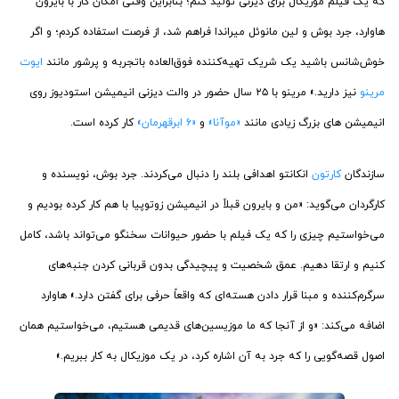
که یک فیلم موزیکال برای دیزنی تولید کنم؛ بنابراین وقتی امکان کار با بایرون
هاوارد، جرد بوش و لین مانوئل میراندا فراهم شد، از فرصت استفاده کردم؛ و اگر
خوش‌شانس باشید یک شریک تهیه‌کننده فوق‌العاده باتجربه و پرشور مانند
ایوت
مرینو
نیز دارید.» مرینو با ۲۵ سال حضور در والت دیزنی انیمیشن استودیوز روی
انیمیشن های بزرگ زیادی مانند
«موآنا»
و
«۶ ابرقهرمان»
کار کرده است.
سازندگان
کارتون
انکانتو اهدافی بلند را دنبال می‌کردند. جرد بوش، نویسنده و
کارگردان می‌گوید: «من و بایرون قبلاً در انیمیشن زوتوپیا با هم کار کرده بودیم و
می‌خواستیم چیزی را که یک فیلم با حضور حیوانات سخنگو می‌تواند باشد، کامل
کنیم و ارتقا دهیم. عمق شخصیت و پیچیدگی بدون قربانی کردن جنبه‌های
سرگرم‌کننده و مبنا قرار دادن هسته‌ای که واقعاً حرفی برای گفتن دارد.» هاوارد
اضافه می‌کند: «و از آنجا که ما موزیسین‌های قدیمی هستیم، می‌خواستیم همان
اصول قصه‌گویی را که جرد به‌ آن اشاره کرد، در یک موزیکال به کار ببریم.»