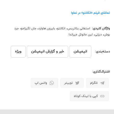
ت
ماشای فیلم «انکانتو» در نماوا
واژگان کلیدی:
استفانی بئاتریس
،
انکانتو
،
بایرون هاوارد
،
جان لگیزامو
،
جرد
بوش
،
دیزنی
،
لین مانوئل میراندا
انیمیشن
خبر و گزارش انیمیشن
ویژه
دسته‌بندی:
اشتراک‌گذاری:
تلگرام
توییتر
واتس اپ
کپی با لینک کوتاه