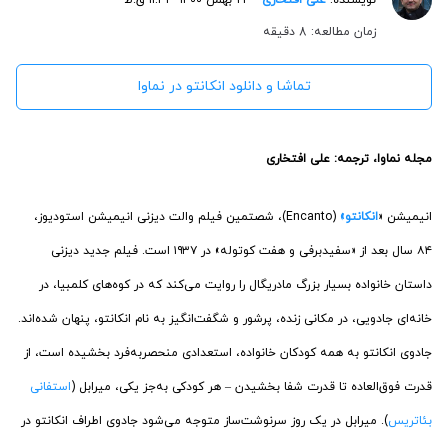
زمان مطالعه: 8 دقیقه
تماشا و دانلود انکانتو در نماوا
مجله نماوا، ترجمه: علی افتخاری
انیمیشن «
انکانتو»
(Encanto)، شصتمین فیلم والت دیزنی انیمیشن استودیوز،
۸۴ سال بعد از «سفیدبرفی و هفت کوتوله» در ۱۹۳۷ است. فیلم جدید دیزنی
داستان خانواده بسیار بزرگ مادریگال را روایت می‌کند که در کوه‌های کلمبیا، در
خانه‌ای جادویی، در مکانی زنده، پرشور و شگفت‌انگیز به نام انکانتو، پنهان شده‌اند.
جادوی انکانتو به همه کودکان خانواده، استعدادی منحصربه‌فرد بخشیده است، از
قدرت فوق‌العاده تا قدرت شفا بخشیدن – هر کودکی به‌جز یکی، میرابل (
استفانی
بئاتریس
). میرابل در یک روز سرنوشت‌ساز متوجه می‌شود جادوی اطراف انکانتو در