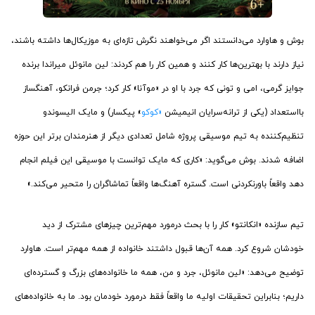
بوش و هاوارد می‌دانستند اگر می‌خواهند نگرش تازه‌ای به موزیکال‌ها داشته باشند،
نیاز دارند با بهترین‌ها کار کنند و همین کار را هم کردند: لین مانوئل میراندا برنده
جوایز گرمی، امی و تونی که جرد با او در «موآنا» کار کرد؛ جرمن فرانکو، آهنگساز
بااستعداد (یکی از ترانه‌سرایان انیمیشن
«کوکو
» پیکسار) و مایک الیسوندو
تنظیم‌کننده به تیم موسیقی پروژه شامل تعدادی دیگر از هنرمندان برتر این حوزه
اضافه شدند. بوش می‌گوید: «کاری که مایک توانست با موسیقی این فیلم انجام
دهد واقعاً باورنکردنی است. گستره‌ آهنگ‌ها واقعاً تماشاگران را متحیر می‌کند.»
تیم سازنده
«انکانتو» کار را با بحث درمورد مهم‌ترین چیزهای مشترک از دید
خودشان شروع کرد. همه آن‌ها قبول داشتند خانواده از همه مهم‌تر است. هاوارد
توضیح می‌دهد: «لین مانوئل، جرد و من، همه ما خانواده‌های بزرگ و گسترده‌ای
داریم؛ بنابراین تحقیقات اولیه ما واقعاً فقط درمورد خودمان بود. ما به خانواده‌های