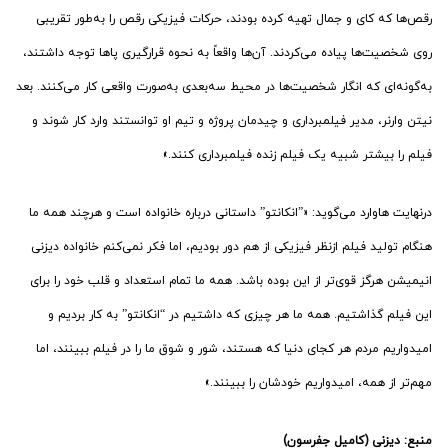
رقص‌ها که کای و جمال تهیه کرده‌ بودند، حرکات فیزیکی رقص را به‌طور تقریبی
روی شخصیت‌ها پیاده می‌کردند. آ‌ن‌ها واقعاً به نحوه قرارگیری پاها توجه داشتند،
به‌گونه‌ای که انگار شخصیت‌ها در محیط سه‌بعدی به‌صورت واقعی کار می‌کنند. بعد
نیتن وارنر، مدیر فیلمبرداری و چیدمان پروژه و تیم او توانستند وارد کار شوند و
فیلم را بیشتر شبیه یک فیلم زنده فیلمبرداری کنند.»
درنهایت هاوارد می‌گوید: «”انکانتو” داستانی درباره خانواده است و هرچند همه ما
هنگام تولید فیلم ازنظر فیزیکی از هم دور بودیم، اما فکر نمی‌کنم خانواده دیزنی
انیمیشن هرگز قوی‌تر از این بوده باشد. همه ما تمام استعداد و قلب خود را برای
این فیلم گذاشتیم. همه ما هر چیزی که داشتیم در “انکانتو” به کار بردیم و
امیدواریم مردم هر کجای دنیا که هستند، شور و شوق ما را در فیلم ببینند، اما
مهم‌تر از همه، امیدواریم خودشان را ببینند.»
منبع:
دیزنی (کامیل جفرسون)