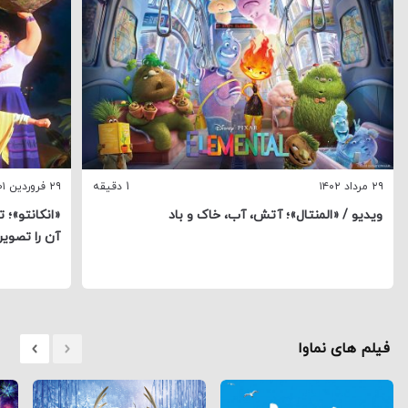
۲۹ مرداد ۱۴۰۲
1 دقیقه
۲۹ فروردین ۱۴۰۱
ویدیو / «المنتال»؛ آتش، آب، خاک و باد
«انکانتو»؛ 
آن را تصویر
فیلم های نماوا