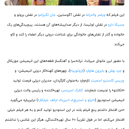
این فیلم که
ویلمر والدراما
در نقش آگوستین،
جان لگیزامو
در نقش برونو و
جسیکا دارو
در نقش لوئیسا، از دیگر صداپیشه‌های آن هستند، پیچیدگی‌های یک
خانواده و گذر از نقش‌های خانوادگی برای شناخت درونی دیگر اعضاء را کند و کاو
می‌کند.
با حضور لین مانوئل میراندا، ترانه‌سرا و آهنگساز قطعه‌های این انیمیشن موزیکال
و
جرد بوش
و
بایرون هاوارد
(
«زوتوپیا»
)، چهره‌های کهنه‌کار دیزنی انیمیشن؛ و
چریس کاسترو اسمیتِ
تازه‌وارد به‌عنوان کارگردان، مدیران دیزنی فرصت تولید
«انکانتو» را غنیمت شماردند.
کلارک اسپنسر
، تهیه‌کننده و رئیس والت دیزنی
انیمیشن استودیوز (
«لیلو و استیچ»
،
«تیزپا»
،
«رالف خرابکار»
) در‌این‌باره می‌گوید:
«من افتخار داشتم پنج فیلم بلند در این استودیو تولید کنم و به هر فیلم خیلی
افتخار می‌کنم، اما در طول تقریباً ۲۰ سال تهیه‌کنندگی، هرگز این شانس را نداشتم