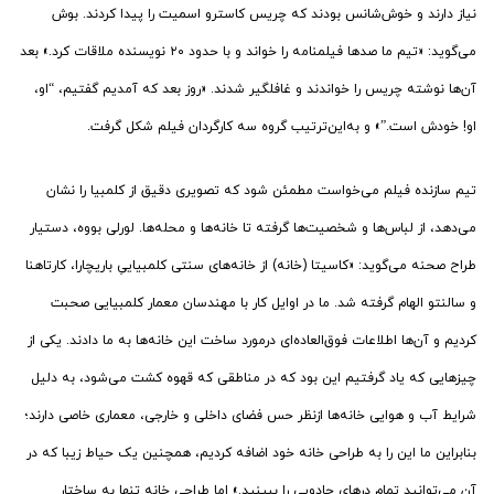
نیاز دارند و خوش‌شانس بودند که چریس کاسترو اسمیت را پیدا کردند. بوش
می‌گوید: «تیم ما صدها فیلمنامه را خواند و با حدود ۲۰ نویسنده ملاقات کرد.» بعد
آن‌ها نوشته چریس را خواندند و غافلگیر شدند. «روز بعد که آمدیم گفتیم، “او،
او! خودش است.”» و به‌این‌ترتیب گروه سه کارگردان فیلم شکل گرفت.
تیم سازنده فیلم می‌خواست مطمئن شود که تصویری دقیق از کلمبیا را نشان
می‌دهد، از لباس‌ها و شخصیت‌ها گرفته تا خانه‌ها و محله‌ها. لورلی بووه، دستیار
طراح صحنه می‌گوید: «کاسیتا (خانه) از خانه‌های سنتی کلمبیاییِ باریچارا، کارتاهنا
و سالنتو الهام گرفته شد. ما در اوایل کار با مهندسان معمار کلمبیایی صحبت
کردیم و آن‌ها اطلاعات فوق‌العاده‌ای درمورد ساخت این خانه‌ها به ما دادند. یکی از
چیزهایی که یاد گرفتیم این بود که در مناطقی که قهوه کشت می‌شود، به دلیل
شرایط آب و هوایی خانه‌ها ازنظر حس فضای داخلی و خارجی، معماری خاصی دارند؛
بنابراین ما این را به طراحی خانه خود اضافه کردیم، همچنین یک حیاط زیبا که در
آن می‌توانید تمام درهای جادویی را ببینید.» اما طراحی خانه ‌تنها به ساختار