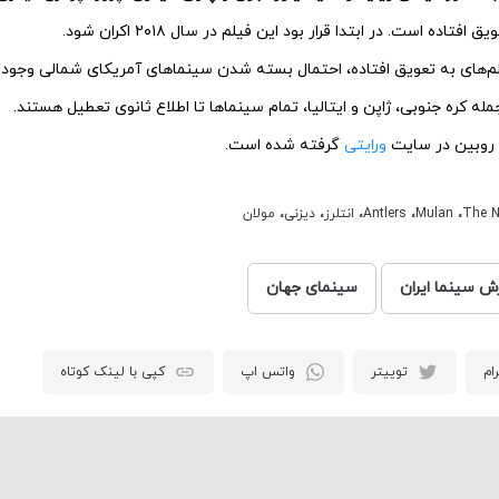
فتاده است. در ابتدا قرار بود این فیلم در سال ۲۰۱۸ اکران شود.
یلم‌های به تعویق افتاده، احتمال بسته شدن سینماهای آمریکای شمالی وجود د
ه کره جنوبی، ژاپن و ایتالیا، تمام سینماها تا اطلاع ثانوی تعطیل هستند.
 روبین در سایت
ورایتی
گرفته شده است.
The N
،
Mulan
،
Antlers
،
انتلرز
،
دیزنی
،
مولان
رش سینما ایران
سینمای جهان
ام
توییتر
واتس اپ
کپی با لینک کوتاه