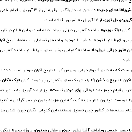
خ اکران دیگر ساخته‌های خود،
«جهش‌یافته‌های جدید»
و
«انتلرز»
را نیز به ت
ش‌یافته‌های جدید»
داستان هیجان‌انگیز ابرقهرمانی از ۳ آوریل و فیلم علمی-تخیلی و ترسناک
ی‌یرمو دل تورو
، از ۱۷ آوریل به تعویق افتاده است.
اکران
«بلک ویدو»
ساخته کمپانی دیزنی ایجاد نشده است و این فیلم در تاریخ
نی‌های فیلم با توجه به شرایط موجود و احتمال تعطیلی سینماها، تاریخ اکران 
شن
«تور جهانی ترول‌ها»
ساخته کمپانی یونیورسال، تنها فیلم ساخته کمپانی‌
 شود.
است که به دلیل شیوع جهانی ویروس کرونا تاریخ اکران خود را تغییر داده ا
اکران
«سریع و خشن ۹»
را برای یک سال و کمپانی پارامونت اکران
«یک مکان سا
دترین فیلم جیمز باند
«زمانی برای مردن نیست»
نیز از ماه آوریل به نوامبر تغی
ن»
دویست میلیون دلار هزینه کرد، که این هزینه بدون در نظر گرفتن مارکتین
 تمام سینماها در کشور چین تعطیل هستند، این کمپانی نگران جبران شدن هز
با حضور
میسی ویلیامز، آنیا تیلور- جوی
و
چارلی هیتون،
پروژه پرخرج دیگری 