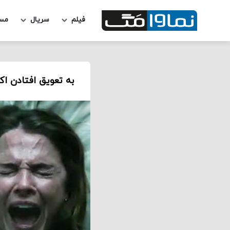
فیلم
سریال
مس
به تعویق افتادن اکران جهانی مولان Mulan و