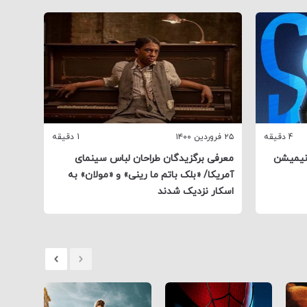
4 دقیقه
۲۵ فروردین ۱۴۰۰
1 دقیقه
۳ مهر ۱۳۹۹
انیمیشن
معرفی برگزیدگان طراحان لباس سینمای
آمریکا/ «بلک باتم ما رینی» و «مولان» به
اسکار نزدیک شدند
دو ژانر