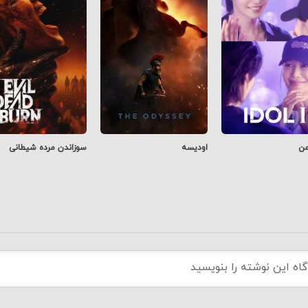
من
اودیسه
سوزاندن مرده شیطانی