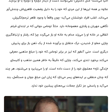
احیا می‌کنند- مثل دخترش- نمی‌توانند دست از دیدار دوباره و دوباره با او بردارند.
علاوه بر همه این‌ها از این مردی که خود را به دلیل وضعیت ظاهری‌اش چندش‌آور
می‌داند، اغلب افراد خوششان می‌آید؛ چون واقعاً با وجود ظاهر ترحم‌انگیزش،
نگاهی مهربان و رفتاری معصومانه دارد. مثلاً توماس جوانی که در ابتدای فیلم
اتفاقی در خانه او را می‌زند مدام به خانه او باز می‌گردد چرا که، رفتار و ارتباط‌گیری
چارلی مملو از شنیدن، درک متقابل و برآورده شده از یک ذهن باز برای پذیرش
دیگری است. حتی آنطور که لیز در برابر توماس که خود را مبلغ مذهبی معرفی
می‌کند برخورد تندی می‌کند، چارلی که دقیقاً به خاطر همین مذهب و کلیسای
«زندگی تازه» معشوق خود را از دست داده است، او را می‌پذیرد و می‌شنود، هر چند
که چنان منطقی بر ایده‌های پسر می‌تازد که زبان این مبلغ جوان و مستأصل، بند
می‌آید و پاسخی جز تکرار جملات بی‌معنای پیشین خود ندارد.