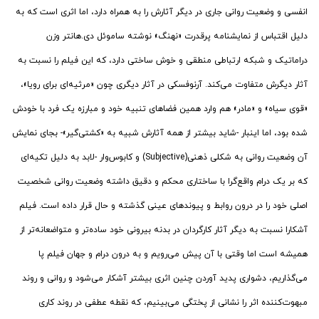
انفسی و وضعیت روانی جاری در دیگر آثارش را به همراه دارد، اما اثری است که به
دلیل اقتباس از نمایشنامه پرقدرت «نهنگ» نوشته ساموئل دی.هانتر وزن
دراماتیک و شبکه ارتباطی منطقی و خوش ساختی دارد، که این فیلم را نسبت به
آثار دیگرش متفاوت می‌کند. آرنوفسکی در آثار دیگری چون «مرثیه‌ای برای رویا»،
«قوی سیاه» و «مادر» هم وارد همین فضاهای تنبیه خود و مبارزه یک فرد با خودش
شده بود، اما اینبار -شاید بیشتر از همه آثارش شبیه به «کشتی‌گیر»- بجای نمایش
آن وضعیت روانی به شکلی ذهنی(Subjective) و کابوس‌وار -لابد به دلیل تکیه‌ای
که بر یک درام واقع‌گرا با ساختاری محکم و دقیق داشته وضعیت روانی شخصیت
اصلی خود را در درون روابط و پیوندهای عینی گذشته و حال قرار داده است. فیلم
آشکارا نسبت به دیگر آثار کارگردان در بدنه بیرونی خود ساده‌تر و متواضعانه‌تر از
همیشه است اما وقتی با آن پیش می‌رویم و به درون درام و جهان فیلم پا
می‌گذاریم، دشواری پدید آوردن چنین اثری بیشتر آشکار می‌شود و روانی و روند
مبهوت‌کننده اثر را نشانی از پختگی می‌بینیم، که نقطه عطفی در روند کاری