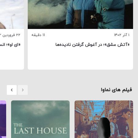
۱ آذر ۱۴۰۲
11 دقیقه
۲۲ فروردین ۱۴۰۲
«آتش عشق»؛ در آغوش گرفتن نادیده‌ها
«ای او»؛ انس
فیلم های نماوا