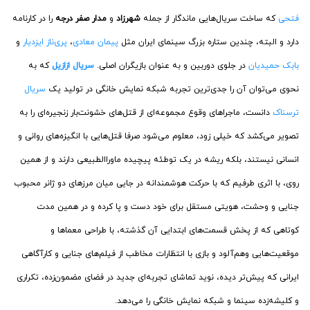
فتحی
که ساخت سریال‌هایی ماندگار از جمله
شهرزاد
و
مدار صفر درجه
را در کارنامه
دارد و البته، چندین ستاره بزرگ سینمای ایران مثل
پیمان معادی
،
پری‌ناز ایزدیار
و
بابک حمیدیان
در جلوی دوربین و به عنوان بازیگران اصلی.
سریال ازازیل
که به
نحوی می‌توان آن را جدی‌ترین تجربه شبکه نمایش خانگی در تولید یک
سریال
ترسناک
دانست، ماجراهای وقوع مجموعه‌ای از قتل‌های خشونت‌بار زنجیره‌ای را به
تصویر می‌کشد که خیلی زود، معلوم می‌شود صرفا قتل‌هایی با انگیزه‌های روانی و
انسانی نیستند، بلکه ریشه در یک توطئه پیچیده ماوراالطبیعی دارند و از همین
روی، با اثری طرفیم که با حرکت هوشمندانه در جایی میان مرزهای دو ژانر محبوب
جنایی و وحشت، هویتی مستقل برای خود دست و پا کرده و در همین مدت
کوتاهی که از پخش قسمت‌های ابتدایی آن گذشته، با طراحی معماها و
موقعیت‌هایی وهم‌آلود و بازی با انتظارات مخاطب از فیلم‌های جنایی و کارآگاهی
ایرانی که پیش‌تر دیده، نوید تماشای تجربه‌ای جدید در فضای مضمون‌زده، تکراری
و کلیشه‌زده سینما و شبکه نمایش خانگی را می‌دهد.