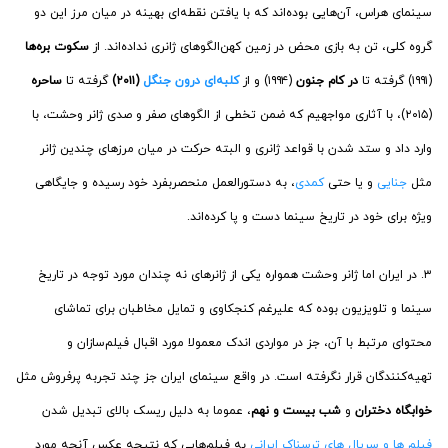
سینمای هراس، آن‌‌هایی بوده‌اند که با یافتن نقطه‌ای بهینه در میان مرز این دو
گروه کلی، تن به بازی محض در زمین کهن‌الگوهای ژانری نداده‌اند. از
سکوت بره‌ها
(۱۹۹۱) گرفته تا
در کام جنون
(۱۹۹۴) و از
کلبه‌ای درون جنگل
(۲۰۱۱)
گرفته تا
ساحره
(۲۰۱۵)، با آثاری مواجهیم که ضمن تخطی از الگوهای صفر و صدی ژانر وحشت، با
وارد داد و ستد شدن با قواعد ژانری و البته حرکت در میان مرزهای چندین ژانر
مثل
جنایی
و یا حتی
کمدی
، به دستورالعمل منحصربفرد خود رسیده و جایگاهی
ویژه برای خود در تاریخ سینما دست و پا کرده‌اند.
۳. در ایران اما ژانر وحشت همواره یکی از ژانرهای نه چندان مورد توجه در تاریخ
سینما و تلویزیون بوده که علیرغم کنجکاوی و تمایل مخاطبان برای تماشای
محتوای مرتبط با آن، جز در مواردی اندک معمولا مورد اقبال فیلم‌سازان و
تهیه‌کنندگان قرار نگرفته است. در واقع سینمای ایران جز چند تجربه پرفروش مثل
خوابگاه دختران
و
شب بیست و نهم
، عموما به دلیل ریسک بالای تبدیل شدن
فیلم ها و سریال های ترسناک ایرانی
به فیلم‌هایی که نتیجه عکس آنچه مورد