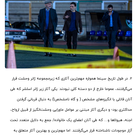
۲. در طول تاریخ سینما همواره مهم‌ترین آثاری که زیرمجموعه ژانر وحشت قرار
می‌گرفتند، عموما خارج از دو دسته کلی نبودند: یکی آثار زیر ژانر اسلشر که طی
آنان قاتلی با انگیزه‌های مشخص ( و گاه نامشخص!) به دنبال قربانی گرفتن
حداکثری بود؛ و دیگری آثار مبتنی بر عوامل ماورایی وحشت‌انگیز از قبیل ارواح،
اجنه، هیولاها و… که طی آنان اعضای یک خانواده/ جمع به دلایل متعدد تحت
آزار موجودات ناشناخته قرار می‌گرفتند. اما مهم‌ترین و بهترین آثار متعلق به