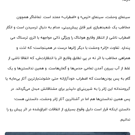
سینمای وحشت، سینمای «ترس» و «اضطراب» ممتد است. تماشاگر هم­چون
مخاطب یک شعبده­بازی غیر قابل پیش­‌بینی، مدام به دنبال ترسیدن است و انگار
اضطراب ناشی از انتظار وقایع هولناک را ویژگی ذاتی مواجهه با اثری ترسناک می­‌
پندارد. تفاوت «ژانر» وحشت با دیگر ژانرها درست در همین­جاست؛ که لذت و
همراهی مخاطب با اثر نه در پیِ تطابق وقایع اثر با انتظارات‌ش، که اتفاقا ناشی از
غلط از آب بیرون آمدن تمامی حدس­‌ها و گمان­‌هاست. و همین ندانستن‌­ها و یک
گام به پس بودن‌­هاست که اضطراب خودآزارانه حتی خشونت­‌بارترین آثار بی­‌مایه یا
آبرومندانه این ژانر را به شیرینی‌ای دلپذیر برای مشتاقانش مبدل می­‌گرداند. در
پس همین ندانستن­‌ها هم اما در آشناترین آثار ژانر وحشت، دانستنی هست؛
دانستن اینکه قرار است دلیل وقوع بسیاری از اتفاقات اغراق‌­شده در اثر پیش رو را
ندانیم.