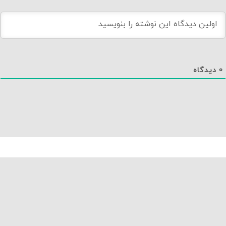
0
دیدگاه
دانلود اپلیکیشن نماوا
تماس با ما
درباره نماوا
سایت نماوا
تمامی حقوق متعلق به نماوا مگ بوده و بازنشر آن تنها با ذکر و لینک به منبع مجاز است.