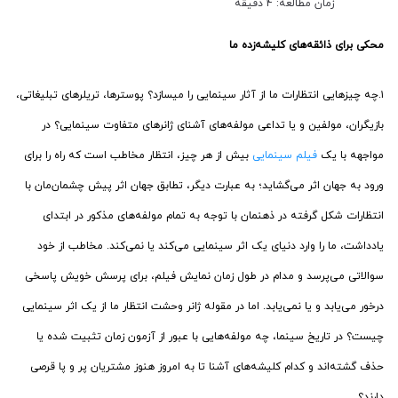
زمان مطالعه: 4 دقیقه
محکی برای ذائقه‌های کلیشه‌زده ما
۱.چه چیزهایی انتظارات ما از آثار سینمایی را می­سازد؟ پوسترها، تریلرهای تبلیغاتی،
بازیگران، مولفین و یا تداعی مولفه­‌های آشنای ژانرهای متفاوت سینمایی؟ در
مواجهه با یک
فیلم سینمایی
بیش از هر چیز، انتظار مخاطب است که راه را برای
ورود به جهان اثر می­‌گشاید؛ به عبارت دیگر، تطابق جهان اثر پیش چشمان‌­مان با
انتظارات شکل گرفته در ذهن­مان با توجه به تمام مولفه­‌های مذکور در ابتدای
یادداشت، ما را وارد دنیای یک اثر سینمایی می­­‌کند یا نمی‌­کند. مخاطب از خود
سوالاتی می‌­پرسد و مدام در طول زمان نمایش فیلم، برای پرسش خویش پاسخی
درخور می­‌یابد و یا نمی‌­یابد. اما در مقوله ژانر وحشت انتظار ما از یک اثر سینمایی
چیست؟ در تاریخ سینما، چه مولفه‌­هایی با عبور از آزمون زمان تثبیت شده یا
حذف گشته‌­اند و کدام کلیشه‌­های آشنا تا به امروز هنوز مشتریان پر و پا قرصی
دارند؟