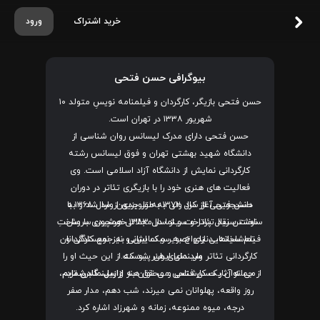
خرید اشتراک
ورود
بیوگرافی حسن فتحی
حسن فتحی بازیگر، کارگردان و فیلمنامه‌ نویسِ متولد ۱۰
شهریور ۱۳۳۸ در تهران است.
حسن فتحی دارای مدرک لیسانس روان‌ شناسی از
دانشگاه شهید بهشتی تهران و فوق لیسانس رشته
کارگردانی نمایش از دانشگاه آزاد اسلامی است. وی
فعالیت های هنری خود را با بازیگری تئاتر در دوران
دانشجویی آغاز کرد ولی به‌ طور جدی از سال ۱۳۶۸ با
حسن فتحی از سال ۱۳۷۲ به تلویزیون وارد شد و به
نوشتن نقد تئاتر و سینما در مجلاتی همچون سروش،
ساخت سریال پرداخت و از سال ۱۳۸۳ خورشیدی با ساختِ
تماشاخانه، دنیای تصویر و نمایش و نیز نویسندگی و
فیلم سینمایی ازدواج به سبک ایرانی به جمع کارگردانان
سینمای ایران پیوست.
کارگردانی تئاتر وارد دنیای هنر شد که از این حیث او را
از جمله آثار حسن فتحی می توان به
ازازیل
،
می‌ توان یک کارشناس و محقق هنر و سینما برشمرد.
گلدن تایم
،
روز واقعه، پهلوانان نمی‌ میرند، شب دهم، مدار صفر
درجه، میوه ممنوعه، زمانه و شهرزاد اشاره کرد.