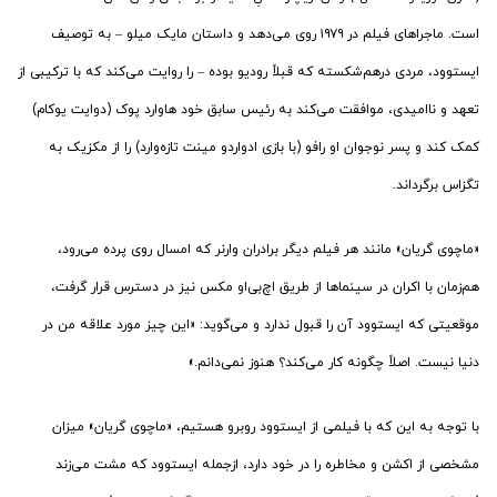
است. ماجراهای فیلم در ۱۹۷۹ روی می‌دهد و داستان مایک میلو – به توصیف
ایستوود، مردی درهم‌شکسته که قبلاً رودیو بوده – را روایت می‌کند که با ترکیبی از
تعهد و ناامیدی، موافقت می‌کند به رئیس سابق خود هاوارد پوک (دوایت یوکام)
کمک کند و پسر نوجوان او رافو (با بازی ادواردو مینت تازه‌وارد) را از مکزیک به
تگزاس برگرداند.
«ماچوی گریان» مانند هر فیلم دیگر برادران وارنر که امسال روی پرده می‌رود،
هم‌زمان با اکران در سینماها از طریق اچ‌بی‌او مکس نیز در دسترس قرار گرفت،
موقعیتی که ایستوود آن را قبول ندارد و می‌گوید: «این چیز مورد علاقه من در
دنیا نیست. اصلاً چگونه کار می‌کند؟ هنوز نمی‌دانم.»
با توجه به این که با فیلمی از ایستوود روبرو هستیم، «ماچوی گریان» میزان
مشخصی از اکشن و مخاطره را در خود دارد، ازجمله ایستوود که مشت می‌زند