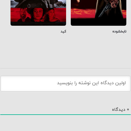
نابخشوده
کید
0
دیدگاه