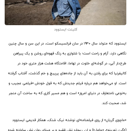
کلینت ایستوود
ایستوود که متولد سال ۱۹۳۰ در سان فرانسیسکو است، در این سن و سال چنین
نگاهی دارد، آرام و راحت است؛ با شلواری به رنگ قهوه‌ای روشن و یک پیراهن
طرح‌دار آبی، در گوشه‌ای خلوت در تهاما، اقامتگاه هشت هزار متری خود در
کالیفرنیا که برای رفتن به آن باید از جاده‌های پرپیچ و خم گذشت، آفتاب گرفته
است. او می‌خواهد هم درباره فیلم جدیدش که به قول خودش «فیلمی عجیب و
به‌نوعی نامتعارف در دنیای امروز» است و هم مسیر کاری که به ساخت آن منجر
شد، صحبت کند.
«ماچوی گریان» از روی فیلمنامه‌ای نوشته نیک شنک، همکار قدیمی ایستوود
(«گرن تورینو»، «حامل») و ان. ریچارد نشِ فقید و بر مبنای رمان نش ساخته شده