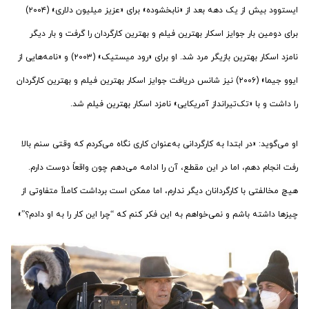
ایستوود بیش از یک دهه بعد از «نابخشوده» برای «عزیز میلیون دلاری» (۲۰۰۴)
برای دومین بار جوایز اسکار بهترین فیلم و بهترین کارگردان را گرفت و بار دیگر
نامزد اسکار بهترین بازیگر مرد شد. او برای «رود میستیک» (۲۰۰۳) و «نامه‌هایی از
ایوو جیما» (۲۰۰۶) نیز شانس دریافت جوایز اسکار بهترین فیلم و بهترین کارگردان
را داشت و با «تک‌تیرانداز آمریکایی» نامزد اسکار بهترین فیلم شد.
او می‌گوید: «در ابتدا به کارگردانی به‌عنوان کاری نگاه می‌کردم که وقتی سنم بالا
رفت انجام دهم، اما در این مقطع، آن را ادامه می‌دهم چون واقعاً دوست دارم.
هیچ مخالفتی با کارگردانان دیگر ندارم، اما ممکن است برداشت کاملاً متفاوتی از
چیزها داشته باشم و نمی‌خواهم به این فکر کنم که “چرا این کار را به او دادم؟”»