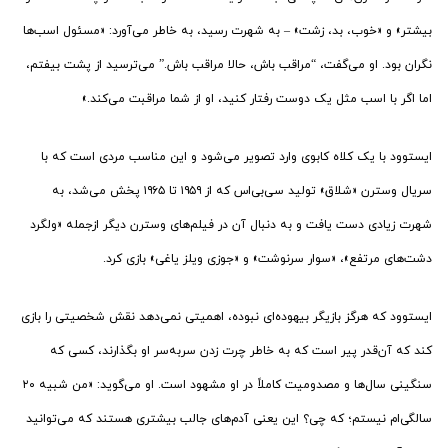
بیشتر» و «خوب، بد، زشت» – به شهرت رسید، به خاطر می‌آورد: «مسئول اسب‌ها
نگران بود. او می‌گفت، “مراقب باش، حالا مراقب باش.” می‌ترسید از پشت بیفتم،
اما اگر با اسب مثل یک دوست رفتار کنید، او از شما مراقبت می‌کند.»
ایستوود با یک کلاه کابوی وارد تصویر می‌شود و این مناسب مردی است که با
سریال وسترن «شلاق» تولید سی‌بی‌اس که از ۱۹۵۹ تا ۱۹۶۵ پخش می‌شد، به
شهرت زیادی دست یافت و به دنبال آن در فیلم‌های وسترن دیگر ازجمله «ولگرد
دشت‌های مرتفع»، «سوار سرنوشت» و «جوزی ویلز یاغی» بازی کرد.
ایستوود که هرگز بازیگر بیهوده‌ای نبوده، اهمیتی نمی‌دهد نقش شخصیتی را بازی
‌کند که آن‌قدر پیر است که به خاطر چرت زدن سر‌به‌سر او بگذارند، کسی که
سنگینی سال‌ها و مصدومیت کاملاً در او مشهود است. او می‌گوید: «من شبیه ۲۰
سالگی‌ام نیستم؛ که چی؟ این یعنی آدم‌های جالب‌ بیشتری هستند که می‌توانید