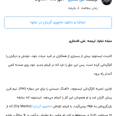
زمان مطالعه: 8 دقیقه
تماشا و دانلود ماچوی گریان در نماوا
مجله نماوا، ترجمه: علی افتخاری
کلینت ایستوود بیش از بسیاری از همکارانِ در قید حیات خود، خودش و دیگران را
کارگردانی کرده است. پس این حق را دارد که در فیلم جدید خود روی صحنه کمی
کندتر راه برود.
اولین تجربه کارگردانی ایستوود، «آهنگ میستی را برای من بنواز» (۱۹۷۱)، نیم قرن
پیش اکران شد و او همچنان این کار را انجام می‌دهد. ایستوود که سابقه
بازیگری‌اش به ۱۹۵۵ برمی‌گردد، با فیلم تازه‌اش
«ماچوی گریان»‌
(Cry Macho) که از
۱۷ سپتامبر ۲۰۲۱ در سینماها و اچ‌بی‌او مکس به نمایش درآمد، در ۹۱ سالگی، شاید