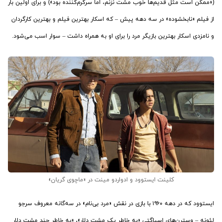
(«ممکن است مثل قدیم‌ها خوب مشت نزنم، اما سرگرم‌کننده بود») و برای اولین بار
از فیلم «نابخشوده» در سه دهه پیش – که اسکار بهترین فیلم و بهترین کارگردان
و نامزدی اسکار بهترین بازیگر مرد را برای او به همراه داشت – سوار اسب می‌شود.
کلینت ایستوود و ادواردو مینت در «ماچوی گریان»
ایستوود که در دهه ۱۹۶۰ با بازی در نقش «مرد بی‌نام» در سه‌گانه معروف سرجو
لئونه – وسترن‌های اسپاگتی «به خاطر یک مشت دلار»، «به خاطر چند مشت دلار