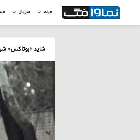
فیلم
سریال
مس
شاید «بوتاکس» شبی