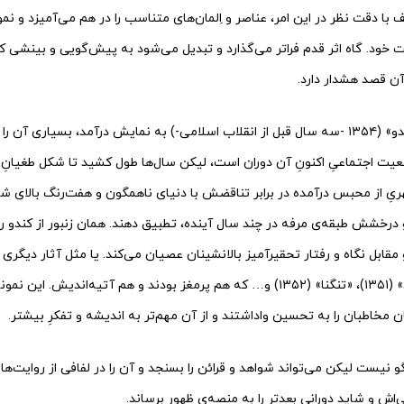
لف با دقت نظر در این امر، عناصر و اِلمان‌های متناسب را در هم می‌آمیزد و نم
ت خود. گاه اثر قدم فراتر می‌گذارد و تبدیل می‌شود به پیش‌گویی و بینشی 
آن قصد هشدار دارد.
«کندو» (۱۳۵۴ -سه سال قبل از انقلاب اسلامی-) به نمایش درآمد، بسیاری آن 
یت اجتماعیِ اکنونِ آن دوران است، لیکن سال‌ها طول کشید تا شکل طغیانِ دیوا
ریِ از محبس درآمده در برابر تناقضش با دنیای ناهمگون و هفت‌رنگ بالای شه
 درخشش طبقه‌ی مرفه در چند سال آینده، تطبیق دهند. همان زنبور از کندو ر
«آرامش در حضور دیگران» (۱۳۵۱)، «تنگنا» (۱۳۵۲) و… که هم پرمغز بودند و هم آتیه‌اندی
ان مخاطبان را به تحسین واداشتند و از آن مهم‌تر به اندیشه‌ و تفکرِ بیشتر.
نیست لیکن می‌تواند شواهد و قرائن را بسنجد و آن را در لفافی از روایت‌ها و
ی‌اش و شاید دورانی بعدتر را به منصه‌ی ظهور برساند.