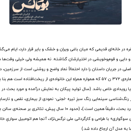
نفره در خانه‌ا‌ی قدیمی که میان باغی ویران و خشک و بایر قرار دارد، ایام می‌گ
 دایی و قوم‌وخویشی در اختیارشان گذاشته. نه همیشه ولی خیلی وقت‌ها در
ی در جریان داستان را دارد احتمالاً نمادِ واضح و روشنی است از سرزمین، دیا
آن پیکان استیشن با شماره‌ی ۳۷۲ ن ۵۷ که همواره همراهِ این خانواده‌ی از ریخت‌افتاده 
ق یا رویدادی خاص باشد. (سال تولید پیکان به نمایش درآمده و مورد بحث در 
رنگ‌شناسی سینمایی رنگ سبزِ تیره -لجنی- نمودی از بیماری، نقص و نارسای
اینجا هم رنگ اتومبیلِ مورد بحث، دقیقاً همین است.)، (حدود ۱۰ سال پیش، تئا
ها به مدل آن ارجاع داده شد.)