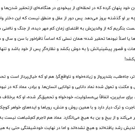
رون خود پنهان کرده که در لحظه‌ای از بیخودی در هنگامه‌ای ازتحقیر شدن‌ها 
چه بر او گذشته بروز می‌دهد. پس دور از عقل و منطق نیست که این دخترِ وا
شصت بنگریم که از والدین‌ش به اقتضای زمان کم مهر دیده، از جنگ و ناامن
 یا اصلاً نبودها تحقیر شده؛ همان نسلی که اساساً نافراخور با سن و سال و 
ت و قصورِ‌ پیشینیانش را به دوش بکشد و نظاره‌گرِ پس از خود باشد و تنه
کشد!
تر، جاه‌طلب‌، بلندپرواز و زیاده‌خواه و ناواقع‌گرا. هم‌ او که خیال‌پرداز است و 
 و مکنت و تمول شده نماد دانایی و توانایی انسان‌ها. و برادر، عماد که در نبود 
رای سایرین، اتفاقاً بی‌مسئولیت، خودخواه و تحمیق‌گر شده، او که برخلاف د
ت و ترک دیار دارد و با همین روش و منش، رویاها و ایده‌های خواهر کوچک‌ت
یر می‌کند و از بیخ و بن به هیچ می‌انگارد. عماد هم لاجرم کم‌شباهت نیست به م
‌اندیش رشد یافته‌اند و هیچ نشده‌اند و اما در نهایت خودشیفتگی حتی به ه