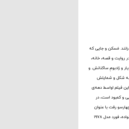
ذرانند. مَسکن و جایی که
 روایت و قصه، خانه،
ر و زادبومِ ساکنانش. و
است هم بنا به شکل و شمایلش
این فیلم اواسط دهه‌ی
ی و کمبود است، در
تری بر صحنه‌ی سالن چهارسو رفت با عنوان
«جیره‌بندی پرِ خروس برای سوگواری» با طراحی و کارگردانی علی نرگس‌نژاد، آنجا هم اتومبیل سواریِ خانواده، فورد مدل ۱۹۷۸