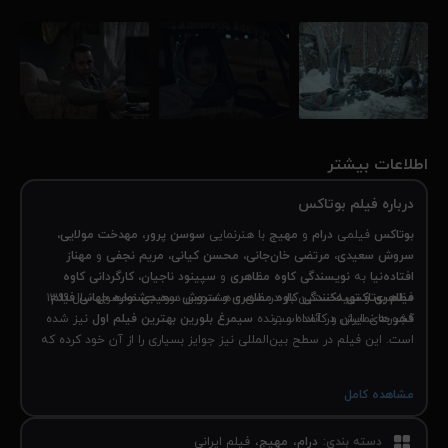
اطلاعات بیشتر
درباره فیلم بوتاکس
بوتاکس
فیلمی
درام
و
مهیج
با هنرنمایی
سوسن پرور، مهدخت مولایی،
سروش سعیدی، مرتضی خان‌جانی، محسن کیانی، مریم نجفی
و
مهناز
افتاده‌نیا
به
نویسندگی کاوه مظاهری
و
سپینود ناجیان، کارگردانی کاوه
مظاهری
و
فیلم بوتاکس
تهیه‌کنندگی کاوه مظاهری
و
نخستین بار در سی و هشتمین دوره
سروش سعیدی
جشنواره جهانی فیلم
محصول سال ۱۳۹۹
فجر
کشورهای ایران و کانادا است.
به نمایش در آمده و برنده
سیمرغ بلورین بهترین فیلم اول
نیز شده
است. این فیلم در سطح بین‌المللی نیز جوایز بسیاری را از آن خود کرده که
مهم‌ترین آنان، دریافت جایزه
بهترین فیلم‌نامه
و
بهترین فیلم
از سی و
هشتمین دوره
جشنواره فیلم تورین
بوده است. فیلم بوتاکس را از نماوا
مشاهده کامل
دانلود و تماشا کنید.
دسته بندی
:
درام
مهیج
فیلم ایرانی