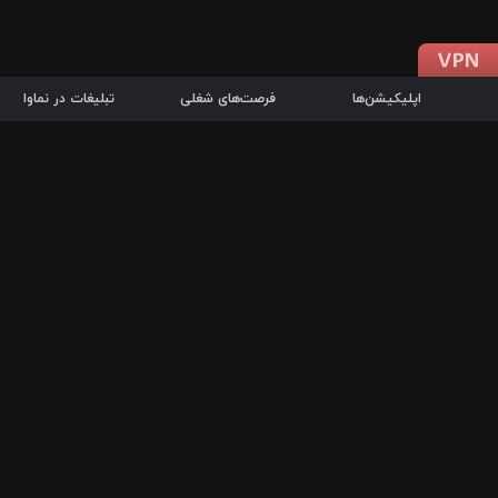
اپلیکیشن‌ها
فرصت‌های شغلی
تبلیغات در نماوا
دانلود اپلیکیشن
درباره نماوا
سرزمین شاتل در سایت نماوا امکان پخش آنلاین فیلم‌ها و سریال‌های 
سریال‌ها، جستجوی سریع مجموعه انتخابی، دانلود درون‌برنامه‌ای، ح
پرطرفدارترین فیلم‌ها و سریال‌ها از جمله قابلیت‌های نماوا، به‌روزتری
در سریع‌ترین زمان ممکن و تنها با چند کلیک، سریال‌ها و فیلم‌های مو