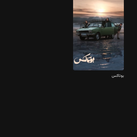
فیلم
-
بوتاکس