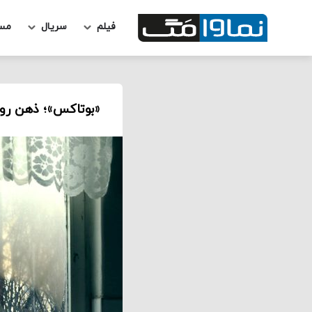
فیلم
سریال
مس
«بوتاکس»؛ ذهن رو