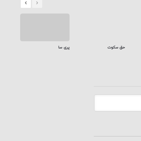
حق سکوت
پری سا
گورکن