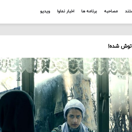
تند
مصاحبه
برنامه ها
اخبار نماوا
ویدیو
توش شده!