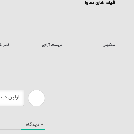
فیلم های نماوا
معکوس
دربست آزادی
قصر ش
0
دیدگاه