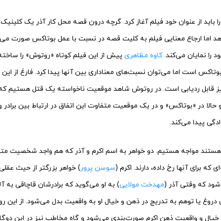
ا باید از عنوان خود فیلم آغاز کرد. گرچه درون قصه محل کار آذر یک کلینیک 
د اما ارجاع معنایی فیلم به کلیت قصه در نسبت با عمل بوتاکس صورت می‌گ
د را نمایان می‌کند.
کاوه مظاهری
پیش از این فیلم کوتاه «روتوش» را ساخته
تاکس است اما می‌توان نسبت‌های معناداری بین آنها پیدا کرد. فارغ از این
ز قابل ردیابی است. در روتوش شاهد موقعیت ناخواسته یک قتل هستیم که ب
الا در «بوتاکس» و در یک موقعیت متفاوت این اتفاق در ارتباط بین برادر و
دگی پیدا می‌کند.
ر هستند مواجه‌ هستیم. دو خواهر به اسم اکرم و آذر که هم واجد شخصیت مت
که برای آنها رخ داده، دارند. اکرم (
سوسن پرور
) خواهر بزرگتر از حیث عقلی
د که وقتی آذر (
مهدخت مولایی
) به او می‌گوید که برادرشان قاچاقی به آ
ین دروغ یا توهم به تدریج در ذهن و خیال او به واقعیت بدل می‌شود. از این ر
خیال و واقعیت ذهن اکرم صورت‌‌بندی می‌شود و گاه مخاطب نیز در این دوگان