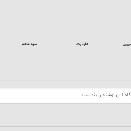
یرین
هایلایت
سوءتفاهم