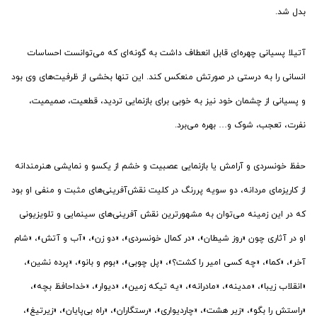
بدل شد.
آتیلا پسیانی چهره‌ای قابل انعطاف داشت به گونه‌ای که می‌توانست احساسات
انسانی را به درستی در صورتش منعکس کند. این تنها بخشی از ظرفیت‌های وی بود
و پسیانی از چشمان خود نیز به خوبی برای بازنمایی تردید، قطعیت، صمیمیت،
نفرت، تعجب، شوک و… بهره می‌برد.
حفظ خونسردی و آرامش یا بازنمایی عصبیت و خشم از یکسو و نمایشی هنرمندانه
از کاریزمای مردانه، دو سویه پررنگ در کلیت نقش‌آفرینی‌های مثبت و منفی او بود
که در این زمینه می‌توان به مشهورترین نقش آفرینی‌های سینمایی و تلویزیونی
او در آثاری چون «روز شیطان»، «در کمال خونسردی»، «دو زن»، «آب و آتش»، «شام
آخر»، «کما»، «چه کسی امیر را کشت؟»، «پل چوبی»، «بوم و بانو»، «پرده نشین»،
«انقلاب زیبا»، «مدینه»، «مادرانه»، «یه تیکه زمین»، «دیوار»، «خداحافظ بچه»،
«راستش را بگو»، «زیر هشت»، «چاردیواری»، «رستگاران»، «راه بی‌پایان»، «زیرتیغ»،