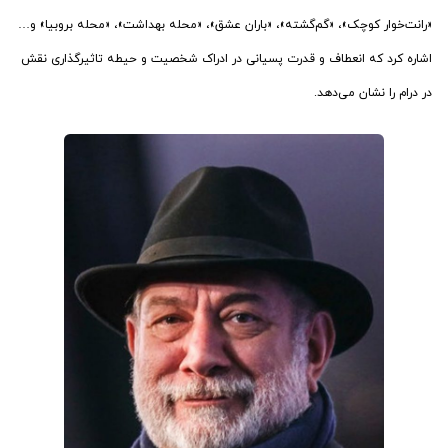
«رانت‌خوار کوچک»، «گم‌گشته»، «باران عشق»، «محله بهداشت»، «محله بروبیا» و…
اشاره کرد که انعطاف و قدرت پسیانی در ادراک شخصیت و حیطه تاثیرگذاری نقش
در درام را نشان می‌دهد.