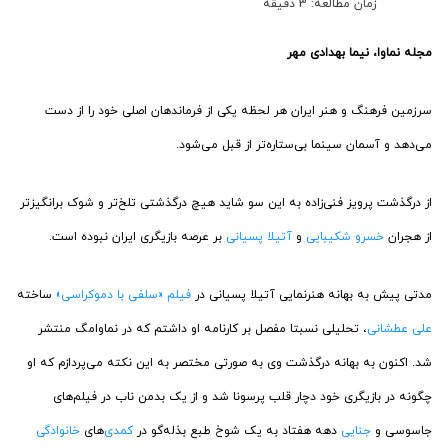
زمان مطالعه: 3 دقیقه
مجله نماوا، نیما بهدادی مهر
سرزمین فرهنگ و هنر ایران هر لحظه یکی از فرماندهان اصلی خود را از دست
می‌دهد و آسمان سینما بی‌ستاره‌تر از قبل می‌شود.
از درگذشت پرویز فنی‌زاده به این سو شاید هیچ درگذشتی تلخ‌تر و شوک برانگیزتر
از هجران
خسرو شکیبایی
و
آتیلا پسیانی
بر عرصه بازیگری ایران نبوده است.
مدتی پیش به بهانه هنرنمایی آتیلا پسیانی در
فیلم «سلفی با دموکراسی»
ساخته
علی عطشانی
، تحلیلی نسبتا مفصل بر کارنامه او داشتم که در نماوامگ منتشر
شد. اکنون به بهانه درگذشت وی به صورتی مختصر به این نکته می‌پردازم که او
چگونه در بازیگری خود دچار قلب پرسونا شد و از یک بدمن ناب در فیلم‌های
جاسوسی و
جنایی
دهه هفتاد به یک شوخ طبع بذله‌گو در
کمدی‌
های
خانوادگی