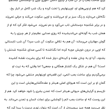
برای ساخت بمب را در آن شب از اردوی دانش آموزی اوپی و دوستانش جستجو
کرد که هم اردویی‌های او، اوپینهایمر را لخت کرده و یک شبِ کامل در انبار یخ،
نگه‌اش می‌دارند و رنگ سبز بر او می‌پاشند و اوپی سکوت می‌کند و حرفی نمی‌زند
و در برابر شکنجه دوستانش تاب می‌آورد و دم نمی‌زند. می‌شود فکر کرد که او از
همان شب به گونه‌ای می‌اندیشیده که روزی صدایی عظیم‌تر از هر چیزی را به
گوش جهانیان می‌رساند؛ آن هم به تلافیِ سکوت آن شب سرد؟ آن شب تابستانی
که اوپی در درون خویش مویه کرده اما نگذاشته تا کسی صدای شکنجه شدنش را
بشنود، آیا او به چنان عقده و کینه‌ای دچار شده که برای بشریت نقشه کشیده
است؟ آن هم در شکل یک کشتار همگانی و جمعی؟ اما وقتی که به نیت او
برمی‌گردیم برای ساخت بمب اتمی، این قضیه‌ی اوپنهایمر منتفی می‌شود چرا که
گمان او بر این است که هیولای اصلی هیتلر و عقده‌گشایی‌هایش است و این
نازیسم و گرایش‌های حیوانی هیتلر است که تمدن بشری را نابود خواهد کرد. هم از
این روست که او ساخت بمب اتم را کوششی برای نجات انسان و تمدن می‌داند. به
نظر می‌رسد همه چیز پیچیده‌تر از آن است که بتوان نوری درست را پیدا کرد که