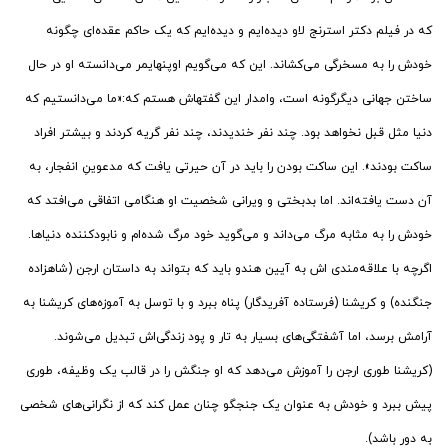
که در فیلم دکتر استرنج لاو دیده‌ایم و دیده‌ایم که یک حاکم عقده‌ای چگونه
خودش را به مسخرگی می‌کشاند. این که می‌گویم اوپنهایمر می‌دانسته او در حال
ساختن جهانی دیگرگونه است، وامدار این گفتهاش هستم که:«ما می‌دانستیم که
دنیا مثل قبل نخواهد بود. چند نفر خندیدند، چند نفر گریه کردند و بیشتر افراد
ساکت بودند». این ساکت بودن را باید در آن حیرتی یافت که مدعوینِ انفجار، به
آن دست یافته‌اند. اما بدبختی و ویرانی شخصیت او هنگامی اتفاقی می‌افتد که
خودش را به مثابه مرگ می‌داند و می‌گوید خود مرگ شده‌ام و نابودکننده دنیاها.
اگرچه با علاقه‌مندی اش به آیین هندو باید که بتواند به داستان ارجن (شاهزاده
جنگنده) و کریشنا (فرستاده آفریدگار) پناه ببرد و با توسل به آموزه‌های کریشنا به
آرامش برسد، اما آشفتگی‌های بسیار به تار و پود زندگی‌اش تبدیل می‌شوند.
(کریشنا طوری ارجن را آموزش می‌دهد که او جنگش را در قالب یک وظیفه، طوری
پیش ببرد و خودش به عنوان یک جنجگو چنان عمل کند که از نگرانی‌های شخصی
به دور باشد).