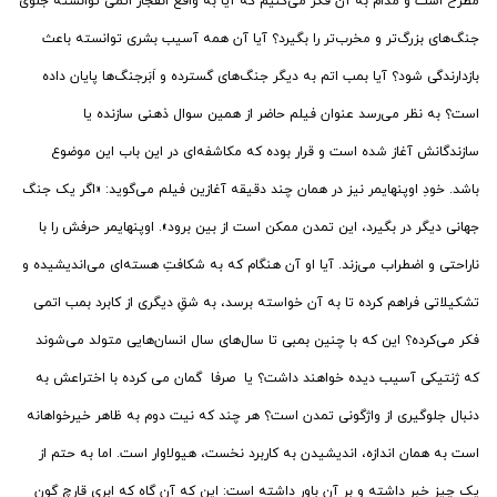
مطرح است و مدام به آن فکر می‌کنیم که آیا به واقع ‌انفجار اتمی توانسته جلوی
جنگ‌های بزرگ‌تر و مخرب‌تر را بگیرد؟ آیا آن همه آسیب بشری توانسته باعث
بازدارندگی شود؟ آیا بمب اتم به دیگر جنگ‌های گسترده و اَبَرجنگ‌ها پایان داده
است؟ به نظر می‌رسد عنوان فیلم حاضر از همین سوال ذهنی سازنده یا
سازندگانش آغاز شده است و قرار بوده که مکاشفه‌ای در این باب این موضوع
باشد. خودِ اوپنهایمر نیز در همان چند دقیقه آغازین فیلم می‌گوید: «اگر یک جنگ
جهانی دیگر در بگیرد، این تمدن ممکن است از بین برود». اوپنهایمر حرفش را با
ناراحتی و اضطراب می‌زند. آیا او آن هنگام که به شکافتِ هسته‌ای می‌اندیشیده و
تشکیلاتی فراهم کرده تا به آن خواسته برسد، به شقِ دیگری از کابرد بمب اتمی
فکر می‌کرده؟ این که با چنین بمبی تا ‌سال‌های سال انسان‌هایی متولد می‌شوند
که ژنتیکی آسیب دیده خواهند داشت؟ یا صرفا گمان می کرده با اختراعش به
دنبال جلوگیری از واژگونی تمدن است؟ هر چند که نیت دوم به ظاهر خیرخواهانه
است به همان اندازه، اندیشیدن به کاربرد نخست، هیولا‌وار است. اما به حتم از
یک چیز خبر داشته و بر آن باور داشته است: این که آن گاه که ابری قارچ گون