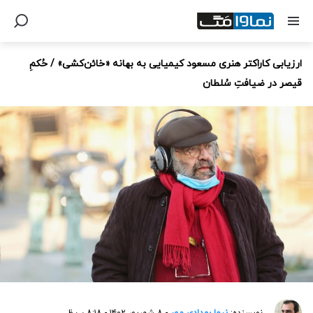
ارزیابی کاراکتر هنری مسعود کیمیایی به بهانه «خائن‌کشی» / حُکمِ
قیصر در ضیافتِ سُلطان
نویسنده:
نیما بهدادی مهر
- ۸ شهریور ۱۴۰۲ - ۸:۱۸ ب.ظ