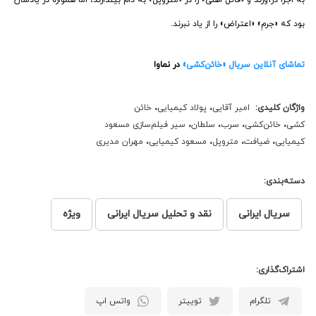
به اجرا درآورند و «قاتل اهلی» را در «متروپل» به دام بیندازند، اما همواره در یادشان
بود که «جرمِ» «اعتراض» را از یاد نبرند.
تماشای آنلاین سریال «خائن‌کشی»
در نماوا
واژگان کلیدی:
امیر آقایی
،
پولاد کیمیایی
،
خائن
کشی
،
خائن‌کشی
،
سرب
،
سلطان
،
سیر فیلم‌سازی مسعود
کیمیایی
،
ضیافت
،
متروپل
،
مسعود کیمیایی
،
مهران مدیری
دسته‌بندی:
سریال ایرانی
نقد و تحلیل سریال ایرانی
ویژه
اشتراک‌گذاری:
تلگرام
توییتر
واتس اپ