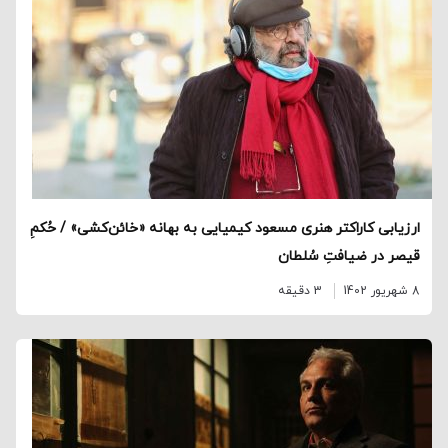
ارزیابی کاراکتر هنری مسعود کیمیایی به بهانه «خائن‌کشی» / حُکمِ
قیصر در ضیافتِ سُلطان
8 شهریور 1402
3 دقیقه