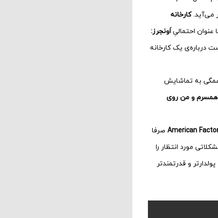
کارخانه
عنوان احتمالیِ
اَونجرز:
ت درباره‌ی یک کارخانه
فیلم، اثری عجیب، چالش‌برانگیز و هشداردهنده است. ما در سایت و نشریه‌ی Planet Money همگی به تماشایش
همسرم و من روی
صرفا
کلاتی مورد انتظار را
ولدارتر و قدرتمندتر