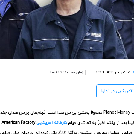
- ۱۶ شهریور ۱۳۹۹ - ۱۲:۴۹ ب.ظ
زمان مطالعه: 6 دقیقه
 آمریکایی در نماوا
بخش مرور فیلم در سایت Planet Money معمولاً بخشی بی‌سروصدا است. فیلم‌های پرسروص
اً بعد از اینکه اخیراً به تماشای فیلم
کارخانه آمریکایی
American Factory
ن
یلم را
جولیا ریچرت
و
استیون بوگنار